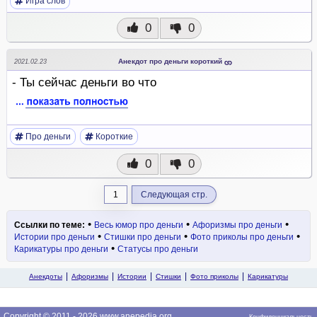
Игра слов
0
0
Анекдот про деньги короткий
2021.02.23
- Ты сейчас деньги во что
Про деньги
Короткие
0
0
1
Следующая стр.
•
•
•
Ссылки по теме:
Весь юмор про деньги
Афоризмы про деньги
•
•
•
Истории про деньги
Стишки про деньги
Фото приколы про деньги
•
Карикатуры про деньги
Статусы про деньги
Анекдоты
Афоризмы
Истории
Стишки
Фото приколы
Карикатуры
Copyright © 2011 - 2026 www.anepedia.org