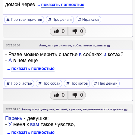
домой через
Про трактористов
Про деньги
Игра слов
0
0
Анекдот про счастье, собак, котов и деньги
2021.05.06
- Разве можно мерить счастье
в
собаках
и
котах?
-
А
в чем еще
Про счастье
Про собак
Про котов
Про деньги
0
0
Анекдот про девушек, парней, чувства, меркантильность и деньги
2021.04.27
Парень
- девушке:
-
У
меня к
вам
такое чувство,