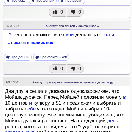
Про секс
Про деньги
Про время
0
0
Анекдот про деньги и фокусников
2023.07.20
-
А
теперь положите все
свои
деньги на
стол
и
Про деньги
Про фокусников
0
0
Анекдот про евреев, школьников, деньги и дураков
2022.02.01
Два друга решили доказать одноклассникам, что
Мойша дурачок. Перед Мойшей положили монету
в
10 центов
и
купюру в $1 и предложили выбрать и
забрать
себе
что-то одно. Мойша выбрал 10-
центовую монету. Все посмеялись, убедились, что
Мойша дурак и разошлись. На следующий
день
ребята, которые не видели это "чудо", повторили