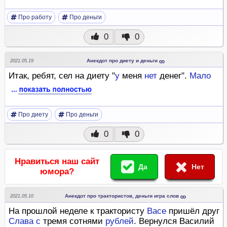
Про работу
Про деньги
0
0
Анекдот про диету и деньги
2021.05.19
Итак, ребят, сел на диету "
у
меня
нет
денег".
Мало
Про диету
Про деньги
0
0
Нравиться наш сайт
Да
Нет
юмора?
Анекдот про трактористов, деньги игра слов
2021.05.10
На прошлой неделе к трактористу
Васе
пришёл друг
Слава
с
тремя сотнями
рублей
. Вернулся Василий