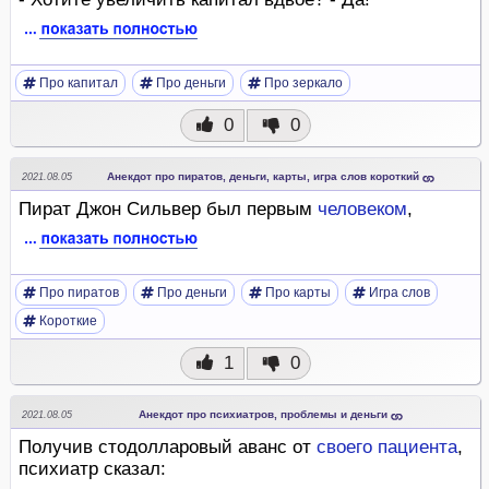
Про капитал
Про деньги
Про зеркало
0
0
Анекдот про пиратов, деньги, карты, игра слов короткий
2021.08.05
Пират Джон Сильвер был первым
человеком
,
Про пиратов
Про деньги
Про карты
Игра слов
Короткие
1
0
Анекдот про психиатров, проблемы и деньги
2021.08.05
Получив стодолларовый аванс от
своего
пациента
,
психиатр сказал: