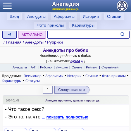
Анепедия
Энциклопедия юмора
Вход
Анекдоты
Афоризмы
Истории
Стишки
Фото приколы
Карикатуры
АКТУАЛЬНО
/
Главная
/
Анекдоты
/
Рубрики
Анекдоты про бабло
Анекдоты про деньги и бабло
{ 142 анекдота;
Буква
Д
}
|
|
|
|
|
|
Анекдоты
А-Я
Рубрики
Лучшие
Самые
Рейтинг
Случайный
•
•
•
•
•
Про деньги:
Весь юмор
Афоризмы
Истории
Стишки
Фото приколы
•
Карикатуры
Статусы
1
Следующая стр.
Анекдот про секс, деньги и время
2024.01.08
- Что такое секс?
- Это то, на что