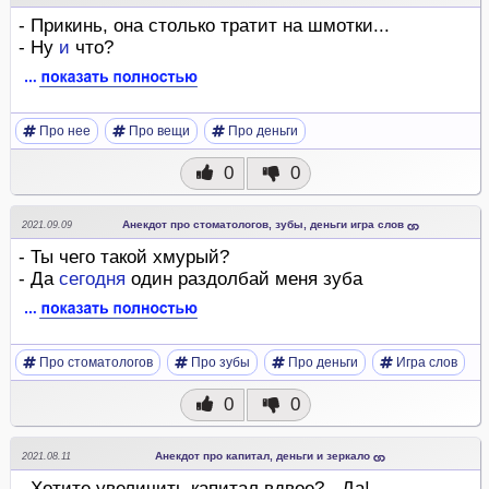
- Прикинь, она столько тратит на шмотки...
- Ну
и
что?
Про нее
Про вещи
Про деньги
0
0
Анекдот про стоматологов, зубы, деньги игра слов
2021.09.09
- Ты чего такой хмурый?
- Да
сегодня
один раздолбай меня зуба
Про стоматологов
Про зубы
Про деньги
Игра слов
0
0
Анекдот про капитал, деньги и зеркало
2021.08.11
- Хотите увеличить капитал вдвое? - Да!