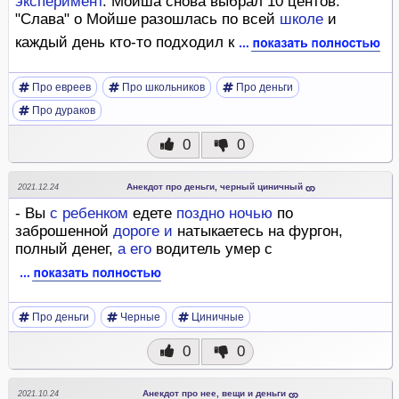
эксперимент
. Мойша снова выбрал 10 центов.
"Слава" о Мойше разошлась по всей
школе
и
каждый день кто-то подходил к
Про евреев
Про школьников
Про деньги
Про дураков
0
0
Анекдот про деньги, черный циничный
2021.12.24
- Вы
с
ребенком
едете
поздно
ночью
по
заброшенной
дороге
и
натыкаетесь на фургон,
полный денег,
а
его
водитель умер с
Про деньги
Черные
Циничные
0
0
Анекдот про нее, вещи и деньги
2021.10.24