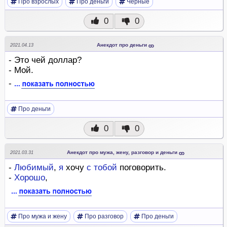
Про взрослых
Про деньги
Черные
0
0
Анекдот про деньги
2021.04.13
- Это чей доллар?
- Мой.
-
Про деньги
0
0
Анекдот про мужа, жену, разговор и деньги
2021.03.31
-
Любимый
,
я
хочу
с
тобой
поговорить.
-
Хорошо
,
Про мужа и жену
Про разговор
Про деньги