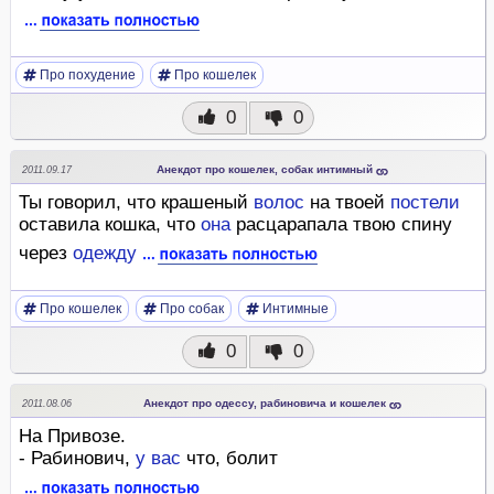
Про похудение
Про кошелек
0
0
Анекдот про кошелек, собак интимный
2011.09.17
Ты говорил, что крашеный
волос
на твоей
постели
оставила кошка, что
она
расцарапала твою спину
через
одежду
Про кошелек
Про собак
Интимные
0
0
Анекдот про одессу, рабиновича и кошелек
2011.08.06
На Привозе.
- Рабинович,
у
вас
что, болит