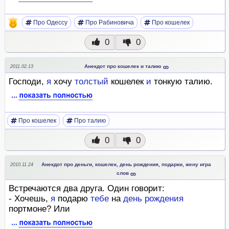
Про Одессу
Про Рабиновича
Про кошелек
0
0
Анекдот про кошелек и талию
2011.02.13
Господи,
я
хочу
толстый
кошелек
и
тонкую талию.
Про кошелек
Про талию
0
0
Анекдот про деньги, кошелек, день рождения, подарки, жену игра
2010.11.24
слов
Встречаются два друга. Один говорит:
- Хочешь,
я
подарю
тебе
на
день
рождения
портмоне? Или