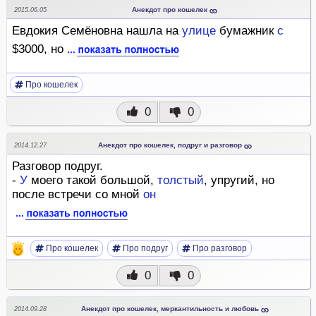
Анекдот про кошелек
2015.06.05
Евдокия Семёновна нашла на
улице
бумажник
с
$3000, но
Про кошелек
0
0
Анекдот про кошелек, подруг и разговор
2014.12.27
Разговор подруг.
-
У
моего такой большой,
толстый
, упругий, но
после встречи со мной
он
Про кошелек
Про подруг
Про разговор
0
0
Анекдот про кошелек, меркантильность и любовь
2014.09.28