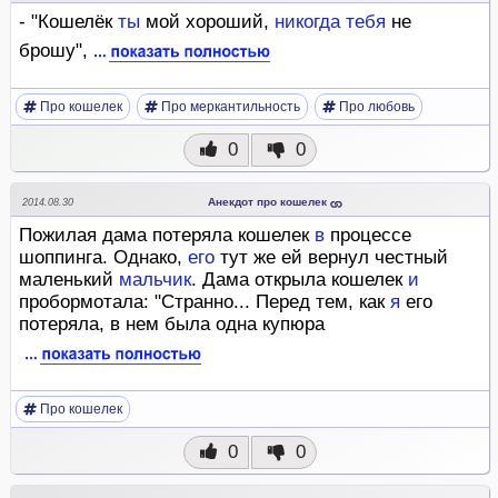
- "Кошелёк
ты
мой хороший,
никогда
тебя
не
брошу",
Про кошелек
Про меркантильность
Про любовь
0
0
Анекдот про кошелек
2014.08.30
Пожилая дама потеряла кошелек
в
процессе
шоппинга. Однако,
его
тут же ей вернул честный
маленький
мальчик
. Дама открыла кошелек
и
пробормотала: "Странно... Перед тем, как
я
его
потеряла, в нем была одна купюра
Про кошелек
0
0