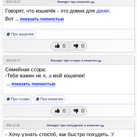
Анекдот про кошелек
2013.12.27
Говорят, что кошелёк - это домик для
денег
.
Вот
Про кошелек
0
0
Анекдот про ссоры и кошелек
2013.02.17
Семейная ссора:
-Тебе важен не
я
,
а
мой кошелек!
Про ссоры
Про кошелек
0
0
Анекдот про похудение и кошелек
2011.11.03
- Хочу узнать способ, как быстро похудеть.
У