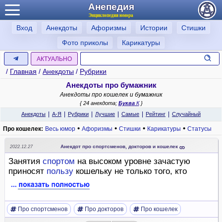
Анепедия
Энциклопедия юмора
Вход
Анекдоты
Афоризмы
Истории
Стишки
Фото приколы
Карикатуры
АКТУАЛЬНО
/
Главная
/
Анекдоты
/
Рубрики
Анекдоты про бумажник
Анекдоты про кошелек и бумажник
{ 24 анекдота;
Буква
К
}
|
|
|
|
|
|
Анекдоты
А-Я
Рубрики
Лучшие
Самые
Рейтинг
Случайный
•
•
•
•
Про кошелек:
Весь юмор
Афоризмы
Стишки
Карикатуры
Статусы
Анекдот про спортсменов, докторов и кошелек
2022.12.27
Занятия
спортом
на высоком уровне зачастую
приносят
пользу
кошельку не только того, кто
Про спортсменов
Про докторов
Про кошелек