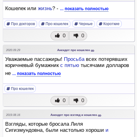
Кошелек или
жизнь
? -
Про докторов
Про кошелек
Черные
Короткие
0
0
Анекдот про кошелек
2020.09.29
Уважаемые пассажиры!
Просьба
всех потерявших
коричневый бумажник
с
пятью
тысячами долларов
не
Про кошелек
0
0
Анекдот про взгляд и кошелек
2019.08.16
Взгляды, которые бросала Лиля
Сигизмундовна, были настолько хороши
и