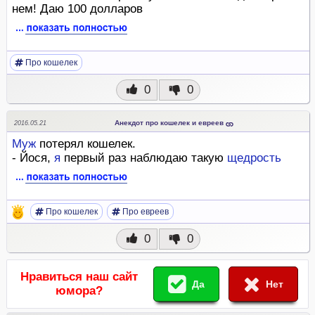
нем! Даю 100 долларов
Про кошелек
0
0
Анекдот про кошелек и евреев
2016.05.21
Муж
потерял кошелек.
- Йося,
я
первый раз наблюдаю такую
щедрость
Про кошелек
Про евреев
0
0
Нравиться наш сайт
Да
Нет
юмора?