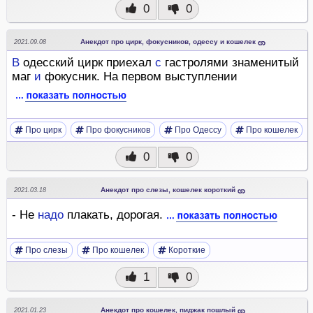
0
0
Анекдот про цирк, фокусников, одессу и кошелек
2021.09.08
В
одесский цирк приехал
с
гастролями знаменитый
маг
и
фокусник. На первом выступлении
Про цирк
Про фокусников
Про Одессу
Про кошелек
0
0
Анекдот про слезы, кошелек короткий
2021.03.18
- Не
надо
плакать, дорогая.
Про слезы
Про кошелек
Короткие
1
0
Анекдот про кошелек, пиджак пошлый
2021.01.23