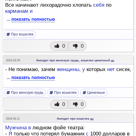
Все начинают лихорадочно хлопать
себя
по
карманам
и
Про кошелек
0
0
Анекдот про женскую грудь, кошелек циничный
2019.03.05
- Не понимаю, зачем
женщины
,
у
которых
нет
сисек,
Про женскую грудь
Про кошелек
Циничные
0
0
Анекдот про кошелек
2018.06.11
Мужчина
в
людном фойе театра:
-
Я
только что потерял бумажник
с
1000 долларов в