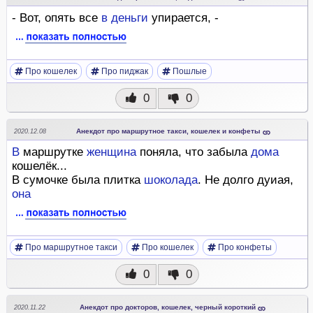
- Вот, опять все
в
деньги
упирается, -
Про кошелек
Про пиджак
Пошлые
0
0
Анекдот про маршрутное такси, кошелек и конфеты
2020.12.08
В
маршрутке
женщина
поняла, что забыла
дома
кошелёк...
В сумочке была плитка
шоколада
. Не долго дуиая,
она
Про маршрутное такси
Про кошелек
Про конфеты
0
0
Анекдот про докторов, кошелек, черный короткий
2020.11.22