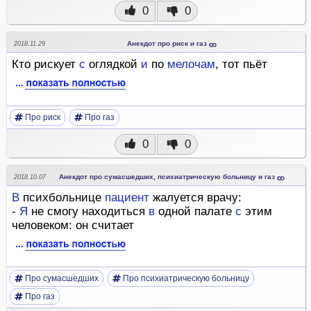
0
0
Анекдот про риск и газ
2018.11.29
Кто рискует
с
оглядкой
и
по
мелочам
, тот пьёт
Про риск
Про газ
0
0
Анекдот про сумасшедших, психиатрическую больницу и газ
2018.10.07
В
психбольнице
пациент
жалуется врачу:
-
Я
не смогу находиться
в
одной палате
с
этим
человеком: он считает
Про сумасшедших
Про психиатрическую больницу
Про газ