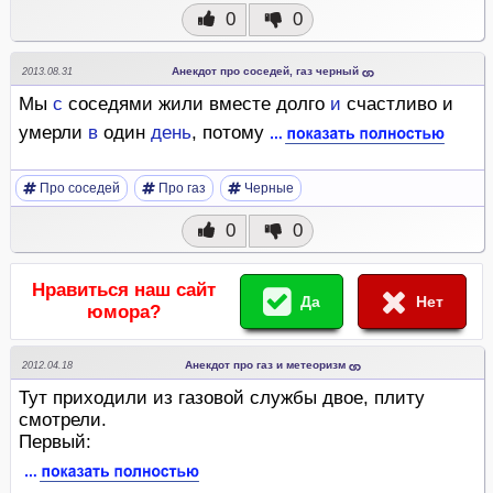
0
0
Анекдот про соседей, газ черный
2013.08.31
Мы
с
соседями жили вместе долго
и
счастливо и
умерли
в
один
день
, потому
Про соседей
Про газ
Черные
0
0
Нравиться наш сайт
Да
Нет
юмора?
Анекдот про газ и метеоризм
2012.04.18
Тут приходили из газовой службы двое, плиту
смотрели.
Первый: