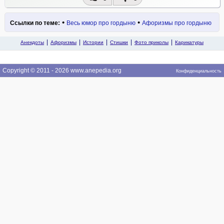
•
•
Ссылки по теме:
Весь юмор про гордыню
Афоризмы про гордыню
Анекдоты
Афоризмы
Истории
Стишки
Фото приколы
Карикатуры
Copyright © 2011 - 2026 www.anepedia.org
Конфиденциальность