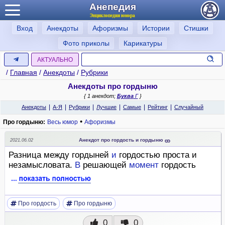
Анепедия
Энциклопедия юмора
Вход
Анекдоты
Афоризмы
Истории
Стишки
Фото приколы
Карикатуры
АКТУАЛЬНО
/
Главная
/
Анекдоты
/
Рубрики
Анекдоты про гордыню
{ 1 анекдот;
Буква
Г
}
|
|
|
|
|
|
Анекдоты
А-Я
Рубрики
Лучшие
Самые
Рейтинг
Случайный
•
Про гордыню:
Весь юмор
Афоризмы
Анекдот про гордость и гордыню
2021.06.02
Разница между гордыней
и
гордостью проста и
незамысловата.
В
решающей
момент
гордость
Про гордость
Про гордыню
0
0