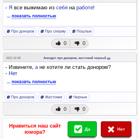
-
Я
все выжимаю из
себя
на
работе
!
Про доноров
Про сперму
Пошлые
0
0
Анекдот про доноров, жестокий черный
2021.02.08
- Извините,
а
не хотите ли стать донором?
-
Нет
Про доноров
Жестокие
Черные
0
0
Нравиться наш сайт
Да
Нет
юмора?