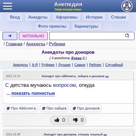
Анепедия
Энциклопедия юмора
Вход
Анекдоты
Афоризмы
Истории
Стишки
Фото приколы
Карикатуры
АКТУАЛЬНО
/
Главная
/
Анекдоты
/
Рубрики
Анекдоты про доноров
{ 4 анекдота;
Буква
Д
}
|
|
|
|
|
|
Анекдоты
А-Я
Рубрики
Лучшие
Самые
Рейтинг
Случайный
Анекдот про айболита, зайцев и доноров
2021.12.15
С
детства мучаюсь
вопросом
, откуда
Про Айболита
Про зайцев
Про доноров
0
0
Анекдот про доноров, сперму пошлый
2021.02.08