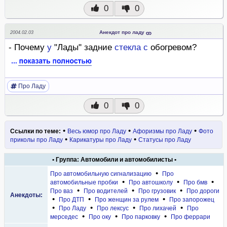
0
0
Анекдот про ладу
2004.02.03
- Почему
у
"Лады" задние
стекла
с
обогревом?
Про Ладу
0
0
•
•
•
Ссылки по теме:
Весь юмор про Ладу
Афоризмы про Ладу
Фото
•
•
приколы про Ладу
Карикатуры про Ладу
Статусы про Ладу
• Группа: Автомобили и автомобилисты •
•
Про автомобильную сигнализацию
Про
•
•
•
автомобильные пробки
Про автошколу
Про бмв
•
•
•
Про ваз
Про водителей
Про грузовик
Про дороги
Анекдоты:
•
•
•
Про ДТП
Про женщин за рулем
Про запорожец
•
•
•
•
Про Ладу
Про лексус
Про лихачей
Про
•
•
•
мерседес
Про оку
Про парковку
Про феррари