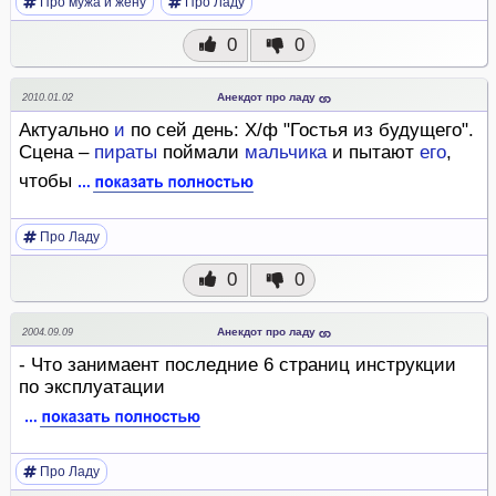
Про мужа и жену
Про Ладу
0
0
Анекдот про ладу
2010.01.02
Актуально
и
по сей день: Х/ф "Гостья из будущего".
Сцена –
пираты
поймали
мальчика
и пытают
его
,
чтобы
Про Ладу
0
0
Анекдот про ладу
2004.09.09
- Что занимаент последние 6 страниц инструкции
по эксплуатации
Про Ладу