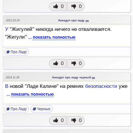
0
0
Анекдот про ладу
2015.03.20
У
"Жигулей" никогда ничего не отваливается.
"Жигули"
Про Ладу
0
0
Анекдот про ладу черный
2014.11.26
В
новой "Ладе Калине" на ремнях
безопасности
уже
Про Ладу
Черные
0
0