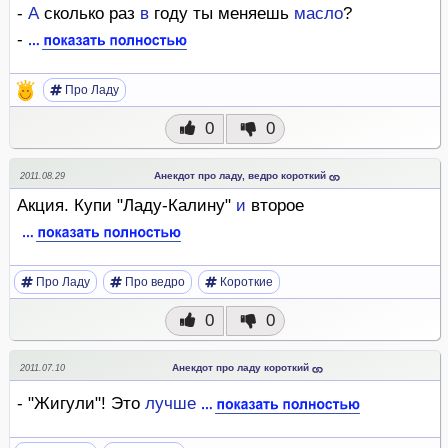
-
А
сколько раз
в
году ты меняешь
масло
?
-
Про Ладу
0
0
Анекдот про ладу, ведро короткий
2011.08.29
Акция. Купи "Ладу-Калину"
и
второе
Про Ладу
Про ведро
Короткие
0
0
Анекдот про ладу короткий
2011.07.10
- "Жигули"! Это
лучше