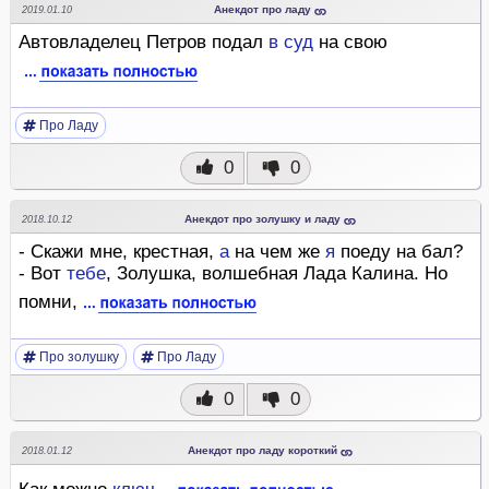
Анекдот про ладу
2019.01.10
Автовладелец Петров подал
в
суд
на свою
Про Ладу
0
0
Анекдот про золушку и ладу
2018.10.12
- Скажи мне, крестная,
а
на чем же
я
поеду на бал?
- Вот
тебе
, Золушка, волшебная Лада Калина. Но
помни,
Про золушку
Про Ладу
0
0
Анекдот про ладу короткий
2018.01.12