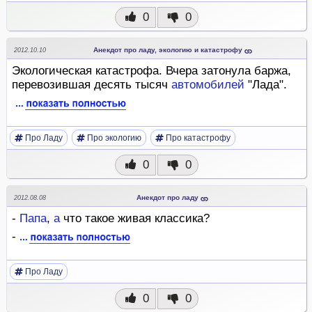
0
0
Анекдот про ладу, экологию и катастрофу
2012.10.10
Экологическая катастрофа. Вчера затонула баржа,
перевозившая десять тысяч
автомобилей
"Лада".
Про Ладу
Про экологию
Про катастрофу
0
0
Анекдот про ладу
2012.08.08
-
Папа
,
а
что такое живая классика?
-
Про Ладу
0
0