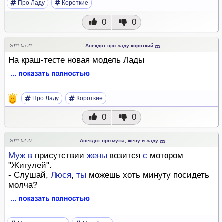
Про Ладу
Короткие
0
0
Анекдот про ладу короткий
2011.05.21
На краш-тесте новая модель Лады
Про Ладу
Короткие
0
0
Анекдот про мужа, жену и ладу
2011.02.27
Муж
в
присутствии
жены
возится
с
мотором
"Жигулей".
- Слушай,
Люся
,
ты
можешь хоть минуту посидеть
молча?