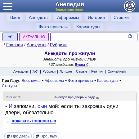
Анепедия
Энциклопедия юмора
Вход
Анекдоты
Афоризмы
Истории
Стишки
Фото приколы
Карикатуры
АКТУАЛЬНО
/
Главная
/
Анекдоты
/
Рубрики
Анекдоты про жигули
Анекдоты про жигули и ладу
{ 37 анекдотов;
Буква
Л
}
|
|
|
|
|
|
Анекдоты
А-Я
Рубрики
Лучшие
Самые
Рейтинг
Случайный
•
•
•
•
Про Ладу:
Весь юмор
Афоризмы
Фото приколы
Карикатуры
Статусы
Анекдот про дверь и ладу
2021.02.16
-
И
запомни,
сын
мой: если ты закроешь одни
двери, обязательно
Про дверь
Про Ладу