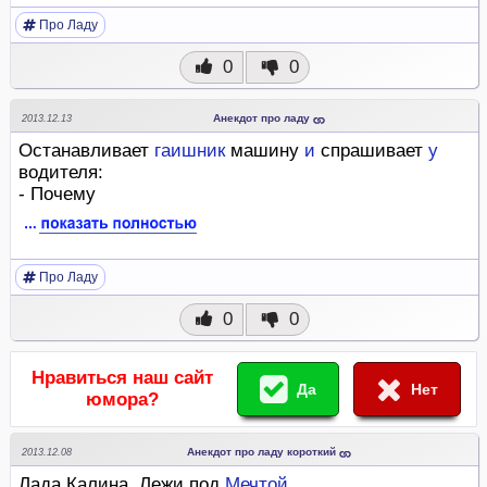
Про Ладу
0
0
Анекдот про ладу
2013.12.13
Останавливает
гаишник
машину
и
спрашивает
у
водителя:
- Почему
Про Ладу
0
0
Нравиться наш сайт
Да
Нет
юмора?
Анекдот про ладу короткий
2013.12.08
Лада Калина. Лежи под
Мечтой