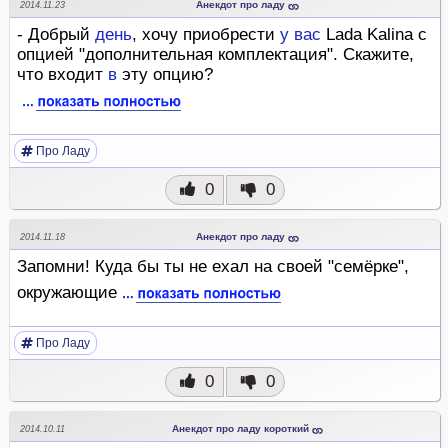
Анекдот про ладу
2014.11.23
- Добрый
день
, хочу приобрести
у
вас
Lada Kalina c
опцией "дополнительная комплектация". Скажите,
что входит
в
эту опцию?
Про Ладу
0
0
Анекдот про ладу
2014.11.18
Запомни! Куда бы ты не ехал на своей "семёрке",
окружающие
Про Ладу
0
0
Анекдот про ладу короткий
2014.10.11