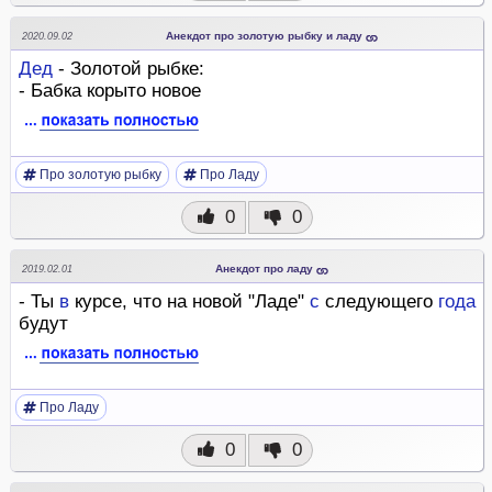
Анекдот про золотую рыбку и ладу
2020.09.02
Дед
- Золотой рыбке:
- Бабка корыто новое
Про золотую рыбку
Про Ладу
0
0
Анекдот про ладу
2019.02.01
- Ты
в
курсе, что на новой "Ладе"
с
следующего
года
будут
Про Ладу
0
0