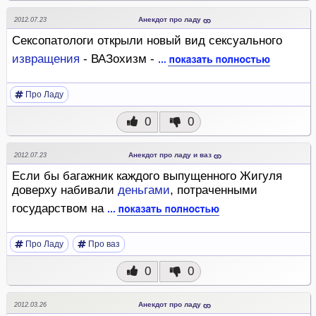
Анекдот про ладу
2012.07.23
Сексопатологи открыли новый вид сексуального
извращения
- ВАЗохизм -
Про Ладу
0
0
Анекдот про ладу и ваз
2012.07.23
Если бы багажник каждого выпущенного Жигуля
доверху набивали
деньгами
, потраченными
государством на
Про Ладу
Про ваз
0
0
Анекдот про ладу
2012.03.26