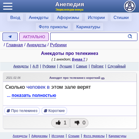
Анепедия
Энциклопедия юмора
Вход
Анекдоты
Афоризмы
Истории
Стишки
Фото приколы
Карикатуры
АКТУАЛЬНО
/
Главная
/
Анекдоты
/
Рубрики
Анекдоты про телекинез
{ 1 анекдот;
Буква
Т
}
|
|
|
|
|
|
Анекдоты
А-Я
Рубрики
Лучшие
Самые
Рейтинг
Случайный
Анекдот про телекинез короткий
2021.02.06
Сколько
человек
в
этом зале верят
Про телекинез
Короткие
1
0
Анекдоты
Афоризмы
Истории
Стишки
Фото приколы
Карикатуры