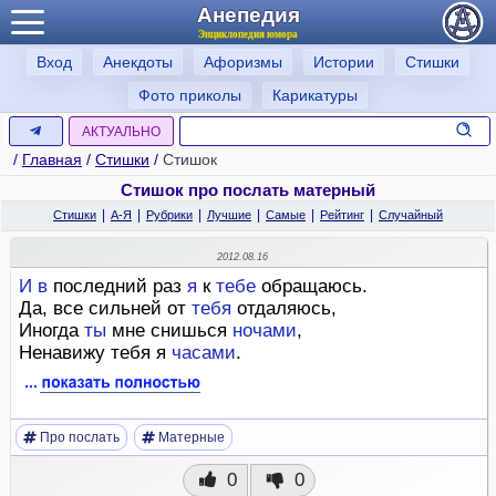
Анепедия
Энциклопедия юмора
Вход
Анекдоты
Афоризмы
Истории
Стишки
Фото приколы
Карикатуры
АКТУАЛЬНО
/
Главная
/
Стишки
/
Стишок
Стишок про послать матерный
|
|
|
|
|
|
Стишки
А-Я
Рубрики
Лучшие
Самые
Рейтинг
Случайный
2012.08.16
И
в
последний раз
я
к
тебе
обращаюсь.
Да, все сильней от
тебя
отдаляюсь,
Иногда
ты
мне снишься
ночами
,
Ненавижу тебя я
часами
.
Про послать
Матерные
0
0