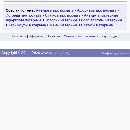
•
•
Ссылки по теме:
Анекдоты про послать
Афоризмы про послать
•
•
•
Истории про послать
Статусы про послать
Анекдоты матерные
•
•
Афоризмы матерные
Истории матерные
Фото приколы матерные
•
•
•
Карикатуры матерные
Мемы матерные
Статусы матерные
Анекдоты
Афоризмы
Истории
Стишки
Фото приколы
Карикатуры
Copyright © 2011 - 2026 www.anepedia.org
Конфиденциальность