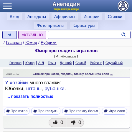
Анепедия
Энциклопедия юмора
Вход
Анекдоты
Афоризмы
Истории
Стишки
Фото приколы
Карикатуры
АКТУАЛЬНО
/
Главная
/
Юмор
/
Рубрики
Юмор про гладить игра слов
{ 4 публикации }
|
|
|
|
|
|
|
Главная
Юмор
А-Я
Темы
Лучший
Самый
Рейтинг
Случайный
Стишок про котов, гладить, глажку белья игра слов
2015.01.07
У
хозяйки
много глажки:
Юбочки,
штаны
,
рубашки
.
Про котов
Про гладить
Про глажку белья
Игра слов
0
0