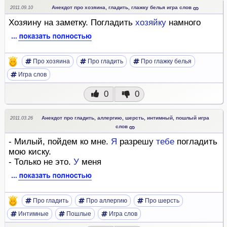
Анекдот про хозяина, гладить, глажку белья игра слов
2011.09.10
Хозяину на заметку. Погладить
хозяйку
намного
Про хозяина
Про гладить
Про глажку белья
Игра слов
0
0
Анекдот про гладить, аллергию, шерсть, интимный, пошлый игра
2011.03.26
слов
- Милый, пойдем ко мне.
Я
разрешу
тебе
погладить
мою киску.
- Только не это.
У
меня
Про гладить
Про аллергию
Про шерсть
Интимные
Пошлые
Игра слов