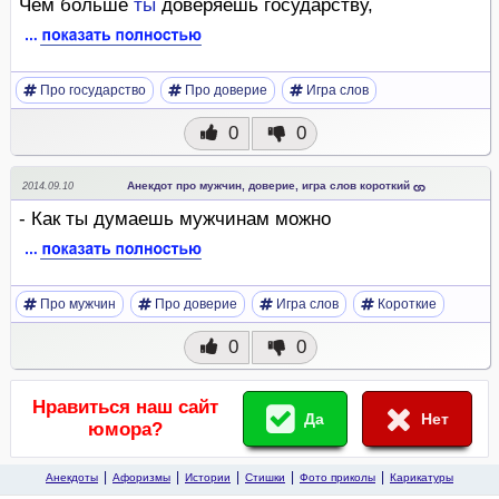
Чем больше
ты
доверяешь государству,
Про государство
Про доверие
Игра слов
0
0
Анекдот про мужчин, доверие, игра слов короткий
2014.09.10
- Как ты думаешь мужчинам можно
Про мужчин
Про доверие
Игра слов
Короткие
0
0
Нравиться наш сайт
Да
Нет
юмора?
Анекдоты
Афоризмы
Истории
Стишки
Фото приколы
Карикатуры