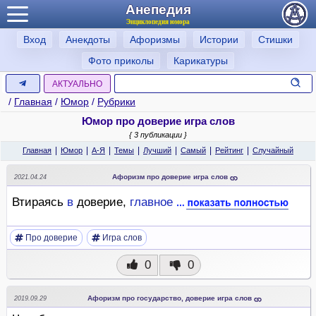
Анепедия
Энциклопедия юмора
Вход
Анекдоты
Афоризмы
Истории
Стишки
Фото приколы
Карикатуры
АКТУАЛЬНО
/
Главная
/
Юмор
/
Рубрики
Юмор про доверие игра слов
{ 3 публикации }
|
|
|
|
|
|
|
Главная
Юмор
А-Я
Темы
Лучший
Самый
Рейтинг
Случайный
Афоризм про доверие игра слов
2021.04.24
Втираясь
в
доверие,
главное
Про доверие
Игра слов
0
0
Афоризм про государство, доверие игра слов
2019.09.29