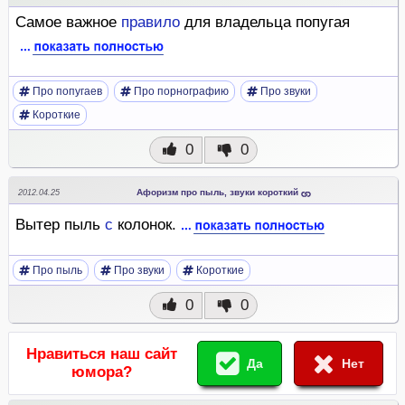
Самое важное
правило
для владельца попугая
Про попугаев
Про порнографию
Про звуки
Короткие
0
0
Афоризм про пыль, звуки короткий
2012.04.25
Вытер пыль
с
колонок.
Про пыль
Про звуки
Короткие
0
0
Нравиться наш сайт
Да
Нет
юмора?