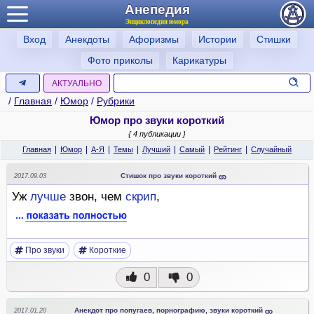
Анепедия
Энциклопедия юмора
Вход
Анекдоты
Афоризмы
Истории
Стишки
Фото приколы
Карикатуры
АКТУАЛЬНО
/
Главная
/
Юмор
/
Рубрики
Юмор про звуки короткий
{ 4 публикации }
|
|
|
|
|
|
|
Главная
Юмор
А-Я
Темы
Лучший
Самый
Рейтинг
Случайный
Стишок про звуки короткий
2017.09.03
Уж
лучше
звон, чем
скрип
,
Про звуки
Короткие
0
0
Анекдот про попугаев, порнографию, звуки короткий
2017.01.20