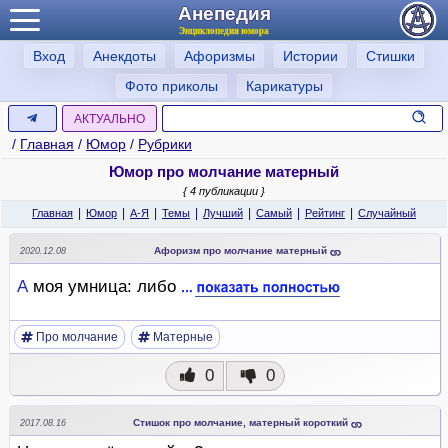
Анепедия
Энциклопедия юмора
Вход
Анекдоты
Афоризмы
Истории
Стишки
Фото приколы
Карикатуры
АКТУАЛЬНО
/
Главная
/
Юмор
/
Рубрики
Юмор про молчание матерный
{ 4 публикации }
|
|
|
|
|
|
|
Главная
Юмор
А-Я
Темы
Лучший
Самый
Рейтинг
Случайный
Афоризм про молчание матерный
2020.12.08
А
моя умница: либо
Про молчание
Матерные
0
0
Стишок про молчание, матерный короткий
2017.08.16