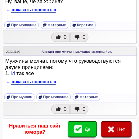
Ну, ваще, чё за х:::йня?
Про молчание
Матерные
Короткие
0
0
Анекдот про мужчин, молчание матерный
2012.11.02
Мужчины молчат, потому что руководствуются
двумя принципами:
1.
И
так все
Про мужчин
Про молчание
Матерные
0
0
Нравиться наш сайт
Да
Нет
юмора?