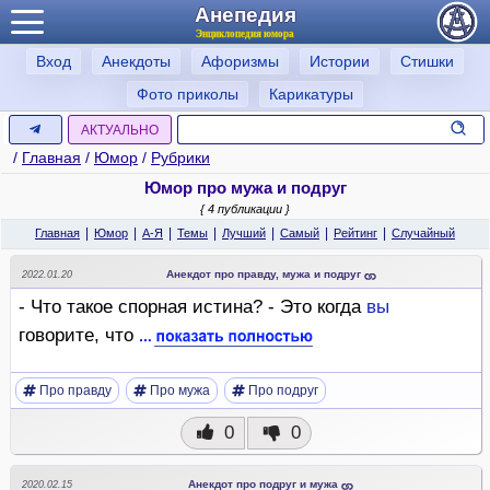
Анепедия
Энциклопедия юмора
Вход
Анекдоты
Афоризмы
Истории
Стишки
Фото приколы
Карикатуры
АКТУАЛЬНО
/
Главная
/
Юмор
/
Рубрики
Юмор про мужа и подруг
{ 4 публикации }
|
|
|
|
|
|
|
Главная
Юмор
А-Я
Темы
Лучший
Самый
Рейтинг
Случайный
Анекдот про правду, мужа и подруг
2022.01.20
- Что такое спорная истина? - Это когда
вы
говорите, что
Про правду
Про мужа
Про подруг
0
0
Анекдот про подруг и мужа
2020.02.15