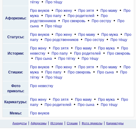
•
тётку
Про тёщу
•
•
•
•
Про внуков
Про жену
Про зятя
Про маму
Про
•
•
•
мужа
Про папу
Про родителей
Про
Афоризмы:
•
•
•
родственников
Про свекровь
Про сестру
Про
•
сына
Про тёщу
•
•
•
•
Про внуков
Про жену
Про маму
Про мужа
Про
Статусы:
•
•
•
папу
Про родственников
Про сестру
Про тёщу
•
•
•
•
Про жену
Про зятя
Про маму
Про мужа
Про
•
•
•
Истории:
невестку
Про папу
Про родителей
Про свекровь
•
•
•
Про сына
Про тётку
Про тёщу
•
•
•
•
Про внуков
Про жену
Про зятя
Про маму
Про
•
•
•
•
Стишки:
мужа
Про папу
Про свекровь
Про сына
Про
•
тётку
Про тёщу
Фото
Про невестку
приколы:
•
•
•
•
Про жену
Про зятя
Про маму
Про мужа
Про
Карикатуры:
•
•
•
папу
Про родителей
Про сына
Про тёщу
Мемы:
Про внуков
Анекдоты
Афоризмы
Истории
Стишки
Фото приколы
Карикатуры