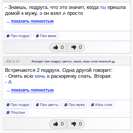
- Знаешь, подруга, что это значит, когда
ты
пришла
домой к мужу,
а
он взял
и
просто
Про подруг
Про мужа
0
0
Анекдот про подруг, цветы, мужа, игра слов пошлый
2011.11.13
Встречаются 2 подруги. Одна другой говорит:
- Опять всю
ночь
в
раскорячку спать. Вторая:
-
А
Про подруг
Про цветы
Про мужа
Игра слов
Пошлые
0
0