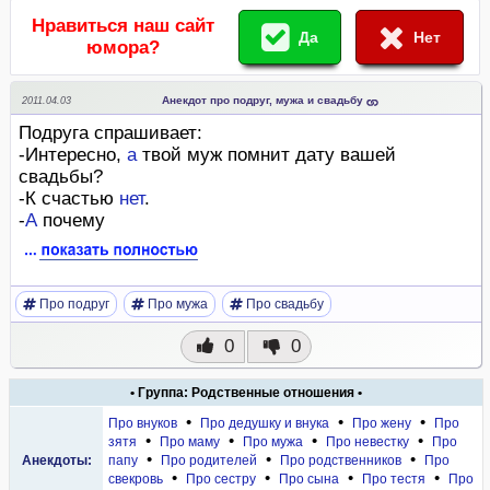
Нравиться наш сайт
Да
Нет
юмора?
Анекдот про подруг, мужа и свадьбу
2011.04.03
Подруга спрашивает:
-Интересно,
а
твой муж помнит дату вашей
свадьбы?
-К счастью
нет
.
-
А
почему
Про подруг
Про мужа
Про свадьбу
0
0
• Группа: Родственные отношения •
•
•
•
Про внуков
Про дедушку и внука
Про жену
Про
•
•
•
•
зятя
Про маму
Про мужа
Про невестку
Про
•
•
•
Анекдоты:
папу
Про родителей
Про родственников
Про
•
•
•
•
свекровь
Про сестру
Про сына
Про тестя
Про