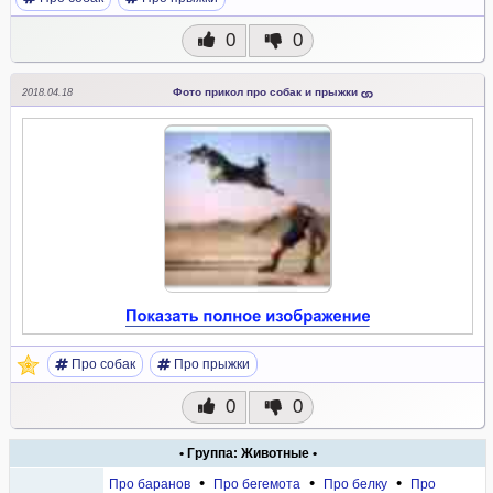
0
0
Фото прикол про собак и прыжки
2018.04.18
Про собак
Про прыжки
0
0
• Группа: Животные •
•
•
•
Про баранов
Про бегемота
Про белку
Про