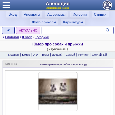
Анепедия
Энциклопедия юмора
Вход
Анекдоты
Афоризмы
Истории
Стишки
Фото приколы
Карикатуры
АКТУАЛЬНО
/
Главная
/
Юмор
/
Рубрики
Юмор про собак и прыжки
{ 7 публикаций }
|
|
|
|
|
|
|
Главная
Юмор
А-Я
Темы
Лучший
Самый
Рейтинг
Случайный
Фото прикол про собак и прыжки
2019.11.09