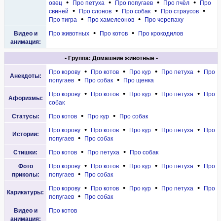
•
•
•
•
овец
Про петуха
Про попугаев
Про пчёл
Про
•
•
•
•
свиней
Про слонов
Про собак
Про страусов
•
•
Про тигра
Про хамелеонов
Про черепаху
•
•
Видео и
Про животных
Про котов
Про крокодилов
анимация:
• Группа: Домашние животные •
•
•
•
•
Про корову
Про котов
Про кур
Про петуха
Про
Анекдоты:
•
•
попугаев
Про собак
Про щенка
•
•
•
•
Про корову
Про котов
Про кур
Про петуха
Про
Афоризмы:
собак
•
•
Статусы:
Про котов
Про кур
Про собак
•
•
•
•
Про корову
Про котов
Про кур
Про петуха
Про
Истории:
•
попугаев
Про собак
•
•
Стишки:
Про котов
Про петуха
Про собак
•
•
•
•
Фото
Про корову
Про котов
Про кур
Про петуха
Про
•
приколы:
попугаев
Про собак
•
•
•
•
Про корову
Про котов
Про кур
Про петуха
Про
Карикатуры:
•
попугаев
Про собак
Видео и
Про котов
анимация: