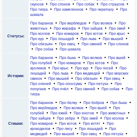
•
•
•
•
скунсов
Про слонов
Про собак
Про страусов
•
•
•
Про тигра
Про хамелеонов
Про черепаху
Про
шакала
•
•
•
Про баранов
Про верблюдов
Про волков
Про
•
•
•
•
животных
Про жирафа
Про зайцев
Про змей
•
•
•
•
Про козлов
Про комаров
Про котов
Про крыс
Статусы:
•
•
•
•
Про кур
Про лошадей
Про льва
Про мышей
•
•
•
Про обезьян
Про овец
Про свиней
Про слонов
•
•
Про собак
Про шакала
•
•
•
•
Про баранов
Про быка
Про волков
Про вшей
•
•
•
Про голубей
Про комаров
Про котов
Про
•
•
•
•
кроликов
Про крыс
Про кур
Про лосей
Про
•
•
•
лошадей
Про льва
Про медведей
Про морских
Истории:
•
•
•
•
свинок
Про мышей
Про обезьян
Про овец
•
•
•
Про оленей
Про опоссума
Про петуха
Про
•
•
•
•
попугаев
Про пчёл
Про свиней
Про собак
Про
тигра
•
•
•
•
Про баранов
Про белку
Про бобров
Про быка
•
•
•
Про верблюдов
Про волков
Про вшей
Про
•
•
•
•
голубей
Про ежей
Про енотов
Про животных
•
•
•
•
Про зайцев
Про зебру
Про змей
Про козлов
•
•
•
Стишки:
Про комаров
Про котов
Про котят
Про
•
•
•
крокодилов
Про лису
Про лошадей
Про
•
•
•
•
медведей
Про мышей
Про овец
Про петуха