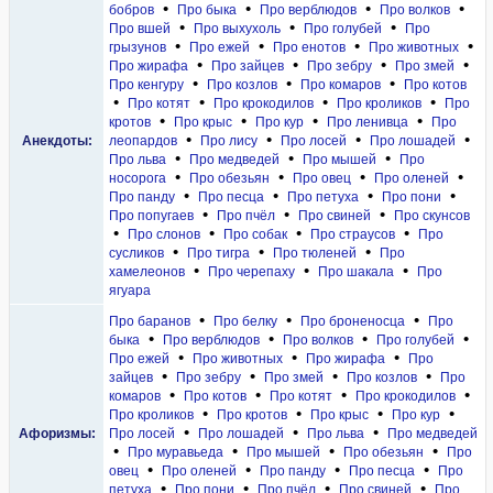
•
•
•
•
бобров
Про быка
Про верблюдов
Про волков
•
•
•
Про вшей
Про выхухоль
Про голубей
Про
•
•
•
•
грызунов
Про ежей
Про енотов
Про животных
•
•
•
•
Про жирафа
Про зайцев
Про зебру
Про змей
•
•
•
Про кенгуру
Про козлов
Про комаров
Про котов
•
•
•
•
Про котят
Про крокодилов
Про кроликов
Про
•
•
•
•
кротов
Про крыс
Про кур
Про ленивца
Про
•
•
•
•
Анекдоты:
леопардов
Про лису
Про лосей
Про лошадей
•
•
•
Про льва
Про медведей
Про мышей
Про
•
•
•
•
носорога
Про обезьян
Про овец
Про оленей
•
•
•
•
Про панду
Про песца
Про петуха
Про пони
•
•
•
Про попугаев
Про пчёл
Про свиней
Про скунсов
•
•
•
•
Про слонов
Про собак
Про страусов
Про
•
•
•
сусликов
Про тигра
Про тюленей
Про
•
•
•
хамелеонов
Про черепаху
Про шакала
Про
ягуара
•
•
•
Про баранов
Про белку
Про броненосца
Про
•
•
•
•
быка
Про верблюдов
Про волков
Про голубей
•
•
•
Про ежей
Про животных
Про жирафа
Про
•
•
•
•
зайцев
Про зебру
Про змей
Про козлов
Про
•
•
•
•
комаров
Про котов
Про котят
Про крокодилов
•
•
•
•
Про кроликов
Про кротов
Про крыс
Про кур
•
•
•
Афоризмы:
Про лосей
Про лошадей
Про льва
Про медведей
•
•
•
•
Про муравьеда
Про мышей
Про обезьян
Про
•
•
•
•
овец
Про оленей
Про панду
Про песца
Про
•
•
•
•
петуха
Про пони
Про пчёл
Про свиней
Про