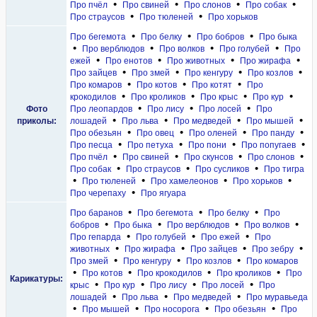
•
•
•
•
Про пчёл
Про свиней
Про слонов
Про собак
•
•
Про страусов
Про тюленей
Про хорьков
•
•
•
Про бегемота
Про белку
Про бобров
Про быка
•
•
•
•
Про верблюдов
Про волков
Про голубей
Про
•
•
•
•
ежей
Про енотов
Про животных
Про жирафа
•
•
•
•
Про зайцев
Про змей
Про кенгуру
Про козлов
•
•
•
Про комаров
Про котов
Про котят
Про
•
•
•
•
крокодилов
Про кроликов
Про крыс
Про кур
•
•
•
Фото
Про леопардов
Про лису
Про лосей
Про
•
•
•
•
приколы:
лошадей
Про льва
Про медведей
Про мышей
•
•
•
•
Про обезьян
Про овец
Про оленей
Про панду
•
•
•
•
Про песца
Про петуха
Про пони
Про попугаев
•
•
•
•
Про пчёл
Про свиней
Про скунсов
Про слонов
•
•
•
Про собак
Про страусов
Про сусликов
Про тигра
•
•
•
•
Про тюленей
Про хамелеонов
Про хорьков
•
Про черепаху
Про ягуара
•
•
•
Про баранов
Про бегемота
Про белку
Про
•
•
•
•
бобров
Про быка
Про верблюдов
Про волков
•
•
•
Про гепарда
Про голубей
Про ежей
Про
•
•
•
•
животных
Про жирафа
Про зайцев
Про зебру
•
•
•
Про змей
Про кенгуру
Про козлов
Про комаров
•
•
•
•
Про котов
Про крокодилов
Про кроликов
Про
Карикатуры:
•
•
•
•
крыс
Про кур
Про лису
Про лосей
Про
•
•
•
лошадей
Про льва
Про медведей
Про муравьеда
•
•
•
•
Про мышей
Про носорога
Про обезьян
Про