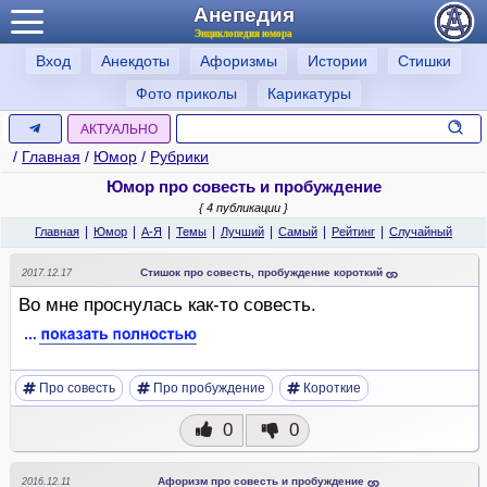
Анепедия
Энциклопедия юмора
Вход
Анекдоты
Афоризмы
Истории
Стишки
Фото приколы
Карикатуры
АКТУАЛЬНО
/
Главная
/
Юмор
/
Рубрики
Юмор про совесть и пробуждение
{ 4 публикации }
|
|
|
|
|
|
|
Главная
Юмор
А-Я
Темы
Лучший
Самый
Рейтинг
Случайный
Стишок про совесть, пробуждение короткий
2017.12.17
Во мне проснулась как-то совесть.
Про совесть
Про пробуждение
Короткие
0
0
Афоризм про совесть и пробуждение
2016.12.11