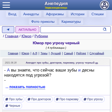
Анепедия
Энциклопедия юмора
Вход
Анекдоты
Афоризмы
Истории
Стишки
Фото приколы
Карикатуры
АКТУАЛЬНО
/
Главная
/
Юмор
/
Рубрики
Юмор про угрозу черный
{ 4 публикации }
|
|
|
|
|
|
|
Главная
Юмор
А-Я
Темы
Лучший
Самый
Рейтинг
Случайный
Анекдот про зубы, докторов, парковку, угрозу черный
2021.08.28
-
А
вы знаете, что сейчас ваши зубы
и
десны
находятся под угрозой?
-
Про зубы
Про докторов
Про парковку
Про угрозу
Черные