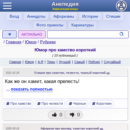
Анепедия
Энциклопедия юмора
Вход
Анекдоты
Афоризмы
Истории
Стишки
Фото приколы
Карикатуры
АКТУАЛЬНО
/
Главная
/
Юмор
/
Рубрики
Юмор про хамство короткий
{ 10 публикаций }
|
|
|
|
|
|
|
Главная
Юмор
А-Я
Темы
Лучший
Самый
Рейтинг
Случайный
Стишок про хамство, челюсти, черный короткий
2021.02.28
Как же он хамит, какая прелесть!
Про хамство
Про челюсти
Черные
Короткие
0
0
Афоризм про москву, хамство короткий
2020.08.24