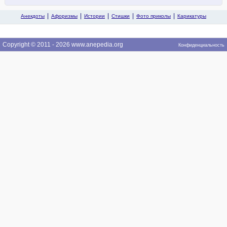
Анекдоты
Афоризмы
Истории
Стишки
Фото приколы
Карикатуры
Copyright © 2011 - 2026 www.anepedia.org
Конфиденциальность