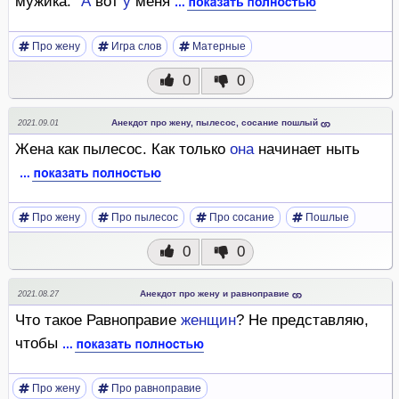
мужика: "
А
вот
у
меня
Про жену
Игра слов
Матерные
0
0
Анекдот про жену, пылесос, сосание пошлый
2021.09.01
Жена как пылесос. Как только
она
начинает ныть
Про жену
Про пылесос
Про сосание
Пошлые
0
0
Анекдот про жену и равноправие
2021.08.27
Что такое Равноправие
женщин
? Не представляю,
чтобы
Про жену
Про равноправие