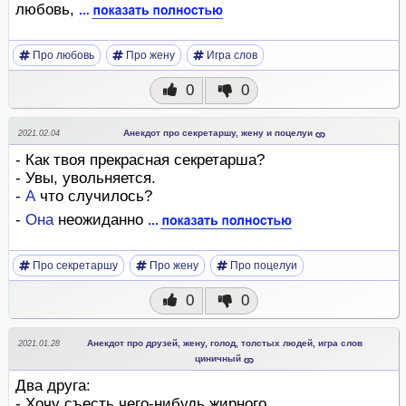
любовь,
Про любовь
Про жену
Игра слов
0
0
Анекдот про секретаршу, жену и поцелуи
2021.02.04
- Как твоя прекрасная секретарша?
- Увы, увольняется.
-
А
что случилось?
-
Она
неожиданно
Про секретаршу
Про жену
Про поцелуи
0
0
Анекдот про друзей, жену, голод, толстых людей, игра слов
2021.01.28
циничный
Два друга:
- Хочу съесть чего-нибудь жирного