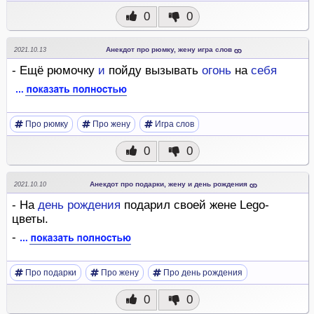
0
0
Анекдот про рюмку, жену игра слов
2021.10.13
- Ещё рюмочку
и
пойду вызывать
огонь
на
себя
Про рюмку
Про жену
Игра слов
0
0
Анекдот про подарки, жену и день рождения
2021.10.10
- На
день
рождения
подарил своей жене Lego-
цветы.
-
Про подарки
Про жену
Про день рождения
0
0