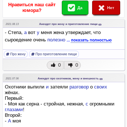
Нравиться наш сайт
Да
Нет
юмора?
Анекдот про жену и приготовление пищи
2021.08.13
- Степа,
а
вот
у
меня жена утверждает, что
сыроедение очень
полезно
Про жену
Про приготовление пищи
0
0
Анекдот про охотников, жену и внешность
2021.07.06
Охотники выпили
и
затеяли
разговор
о
своих
жёнах.
Первый:
- Моя как серна - стройная, нежная,
с
огромными
глазами
!
Второй:
-
А
моя