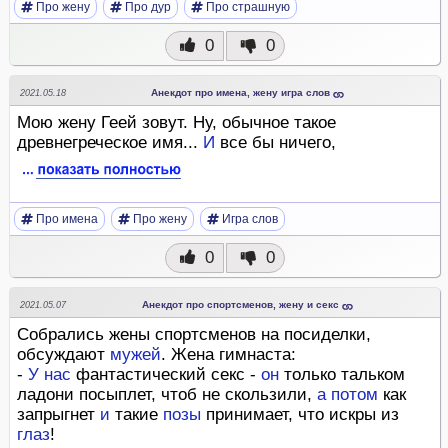
Про жену
Про дур
Про страшную
0
0
Анекдот про имена, жену игра слов
2021.05.18
Мою жену Геей зовут. Ну, обычное такое
древнегреческое имя...
И
все бы ничего,
Про имена
Про жену
Игра слов
0
0
Анекдот про спортсменов, жену и секс
2021.05.07
Собрались жены спортсменов на посиделки,
обсуждают
мужей
. Жена гимнаста:
-
У
нас
фантастический секс -
он
только тальком
ладони посыплет, чтоб не скользили,
а
потом
как
запрыгнет
и
такие
позы
принимает, что искры из
глаз
!