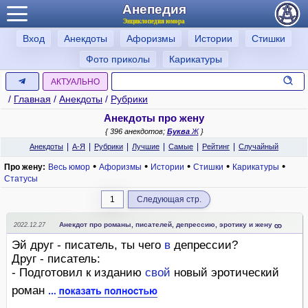
Анепедия
Энциклопедия юмора
Вход
Анекдоты
Афоризмы
Истории
Стишки
Фото приколы
Карикатуры
АКТУАЛЬНО
/
Главная
/
Анекдоты
/
Рубрики
Анекдоты про жену
{ 396 анекдотов;
Буква
Ж
}
|
|
|
|
|
|
Анекдоты
А-Я
Рубрики
Лучшие
Самые
Рейтинг
Случайный
•
•
•
•
•
Про жену:
Весь юмор
Афоризмы
Истории
Стишки
Карикатуры
Статусы
1
Следующая стр.
Анекдот про романы, писателей, депрессию, эротику и жену
2022.12.27
Эй друг - писатель, ты чего
в
депрессии?
Друг - писатель:
- Подготовил к изданию
свой
новый эротический
роман