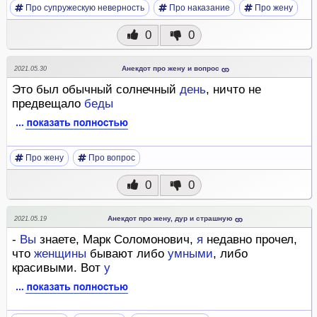
Про супружескую неверность
Про наказание
Про жену
0
0
Анекдот про жену и вопрос
2021.05.30
Это был обычный солнечный
день
, ничто не
предвещало
беды
Про жену
Про вопрос
0
0
Анекдот про жену, дур и страшную
2021.05.19
-
Вы
знаете, Марк Соломонович,
я
недавно прочел,
что
женщины
бывают либо
умными
, либо
красивыми. Вот
у