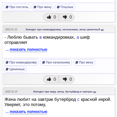
Про постель
Про жену
Пошлые
0
0
Анекдот про командировку, начальника, жену циничный
2022.01.31
- Люблю бывать
в
командировках,
а
шеф
отправляет
Про командировку
Про начальника
Про жену
Циничные
0
0
Анекдот про икру, жену, бутерброд и завтрак
2022.01.23
Жена любит на завтрак бутерброд
с
красной икрой.
Уверяет, это потому,