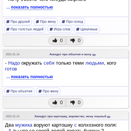
Про друзей
Про жену
Про голод
Про толстых людей
Игра слов
Циничные
0
0
Анекдот про объятия и жену
2021.01.14
-
Надо
окружать
себя
только теми
людьми
, кого
готов
Про объятия
Про жену
0
0
Анекдот про картошку, воровство, жену пошлый
2021.01.14
Два
мужика
воруют картошку
с
колхозного поля:
-
А
ты что со своей долей делать будешь?