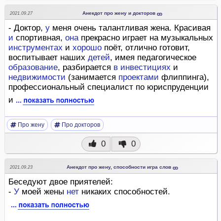
Анекдот про жену и докторов
2021.09.27
- Доктор,
у
меня очень талантливая жена. Красивая
и
спортивная,
она
прекрасно играет на музыкальных
инструментах
и
хорошо
поёт, отлично готовит,
воспитывает наших
детей
, имея педагогическое
образование
, разбирается
в
инвестициях
и
недвижимости
(занимается
проектами
флиппинга),
профессиональный специалист по юриспруденции
и
Про жену
Про докторов
0
0
Анекдот про жену, способности игра слов
2021.09.23
Беседуют двое приятелей:
-
У
моей жены
нет
никаких способностей.