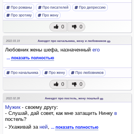
Про романы
Про писателей
Про депрессию
Про эротику
Про жену
0
0
Анекдот про начальника, жену и любовников
2022.03.19
Любовник жены шефа, назначенный
его
Про начальника
Про жену
Про любовников
0
0
Анекдот про постель, жену пошлый
2022.02.28
Мужик
- своему другу:
- Слушай, дай совет, как мне затащить Нинку
в
постель?
- Ухаживай за
ней
,