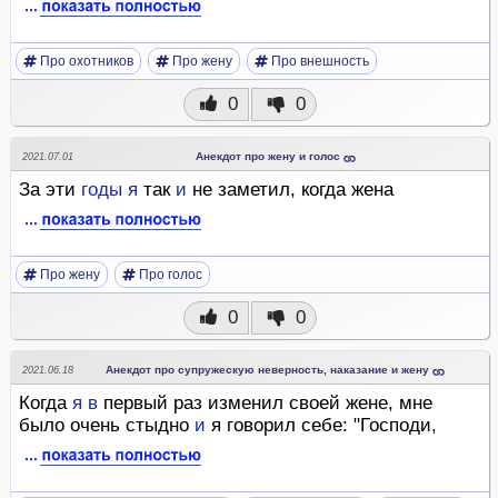
Про охотников
Про жену
Про внешность
0
0
Анекдот про жену и голос
2021.07.01
За эти
годы
я
так
и
не заметил, когда жена
Про жену
Про голос
0
0
Анекдот про супружескую неверность, наказание и жену
2021.06.18
Когда
я
в
первый раз изменил своей жене, мне
было очень стыдно
и
я говорил себе: "Господи,