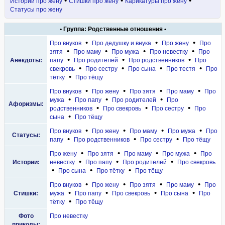
•
•
•
Истории про жену
Стишки про жену
Карикатуры про жену
Статусы про жену
• Группа: Родственные отношения •
•
•
•
Про внуков
Про дедушку и внука
Про жену
Про
•
•
•
•
зятя
Про маму
Про мужа
Про невестку
Про
•
•
•
Анекдоты:
папу
Про родителей
Про родственников
Про
•
•
•
•
свекровь
Про сестру
Про сына
Про тестя
Про
•
тётку
Про тёщу
•
•
•
•
Про внуков
Про жену
Про зятя
Про маму
Про
•
•
•
мужа
Про папу
Про родителей
Про
Афоризмы:
•
•
•
родственников
Про свекровь
Про сестру
Про
•
сына
Про тёщу
•
•
•
•
Про внуков
Про жену
Про маму
Про мужа
Про
Статусы:
•
•
•
папу
Про родственников
Про сестру
Про тёщу
•
•
•
•
Про жену
Про зятя
Про маму
Про мужа
Про
•
•
•
Истории:
невестку
Про папу
Про родителей
Про свекровь
•
•
•
Про сына
Про тётку
Про тёщу
•
•
•
•
Про внуков
Про жену
Про зятя
Про маму
Про
•
•
•
•
Стишки:
мужа
Про папу
Про свекровь
Про сына
Про
•
тётку
Про тёщу
Фото
Про невестку
приколы: