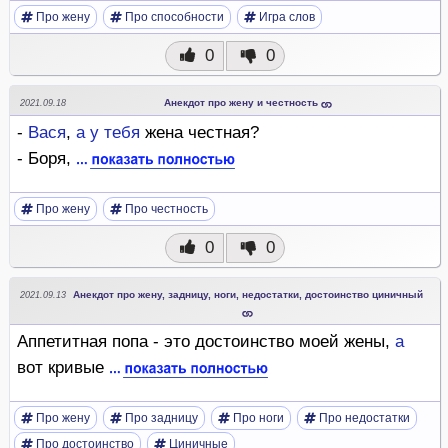
Про жену
Про способности
Игра слов
0
0
Анекдот про жену и честность
2021.09.18
-
Вася
,
а
у
тебя
жена честная?
- Боря,
Про жену
Про честность
0
0
Анекдот про жену, задницу, ноги, недостатки, достоинство циничный
2021.09.13
Аппетитная попа - это достоинство моей жены,
а
вот кривые
Про жену
Про задницу
Про ноги
Про недостатки
Про достоинство
Циничные