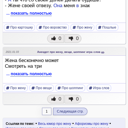
- Жене своей отвезу.
Она
меня
в
знак
Про картошку
Про воровство
Про жену
Пошлые
0
0
Анекдот про жену, вещи, шоппинг игра слов
2021.01.03
Жена бесконечно может
Смотреть на три
Про жену
Про вещи
Про шоппинг
Игра слов
0
0
1
Следующая стр.
•
•
•
Ссылки по теме:
Весь юмор про жену
Афоризмы про жену