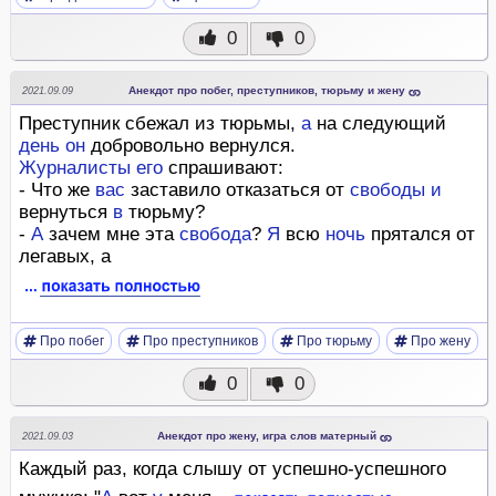
0
0
Анекдот про побег, преступников, тюрьму и жену
2021.09.09
Преступник сбежал из тюрьмы,
а
на следующий
день
он
добровольно вернулся.
Журналисты
его
спрашивают:
- Что же
вас
заставило отказаться от
свободы
и
вернуться
в
тюрьму?
-
А
зачем мне эта
свобода
?
Я
всю
ночь
прятался от
легавых, а
Про побег
Про преступников
Про тюрьму
Про жену
0
0
Анекдот про жену, игра слов матерный
2021.09.03
Каждый раз, когда слышу от успешно-успешного