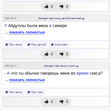
0
0
Анекдот про жену, детей короткий
2021.08.22
У
Абдуллы была жена
и
семеро
Про жену
Про детей
Короткие
0
0
Анекдот про жену и секс
2021.08.17
-
А
что ты обычно говоришь жене во
время
секса?
Про жену
Про секс
0
0