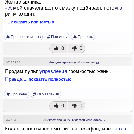
Жена лыжника:
-
А
мой сначала долго смазку подбирает, потом
в
ритм входит,
Про спортсменов
Про жену
Про секс
0
0
Анекдот про жену объявления
2021.04.24
Продам пульт
управления
громкостью жены.
Правда
Про жену
Объявления
0
0
Анекдот про жену, телефон игра слов
2021.03.21
Коллега постоянно смотрит на телефон, мнёт
его
в