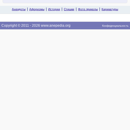
Анекдоты
Афоризмы
Истории
Стишки
Фото приколы
Карикатуры
Copyright © 2011 - 2026 www.anepedia.org
Конфиденциальность