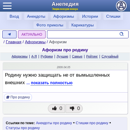
Анепедия
Энциклопедия юмора
Вход
Анекдоты
Афоризмы
Истории
Стишки
Фото приколы
Карикатуры
АКТУАЛЬНО
/
Главная
/
Афоризмы
/
Афоризм
Афоризм про родину
|
|
|
|
|
|
Афоризмы
А-Я
Рубрики
Лучшие
Самые
Рейтинг
Случайный
2009.04.05
Родину нужно защищать не от вымышленных
внешних
Про родину
0
0
•
•
Ссылки по теме:
Анекдоты про родину
Стишки про родину
Статусы про родину