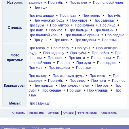
•
•
•
Истории:
задницу
Про зубы
Про плечо
Про половой член
•
Про уши
•
•
•
Про влагалище
Про глаза
Про голову
Про губы
•
•
•
•
Про женскую грудь
Про живот
Про задницу
•
•
•
•
Про зубы
Про клитор
Про колени
Про лицо
Стишки:
•
•
•
•
Про ноги
Про нос
Про пальцы
Про печень
•
•
Про половой член
Про половые органы
Про сердце
•
•
•
•
Про уши
Про шею
Про ягодицы
Про язык
•
•
•
Про глаза
Про голову
Про губы
Про женскую
•
•
•
•
грудь
Про задницу
Про зубы
Про лобок
Про
Фото
•
•
•
•
лопатки
Про ноги
Про ногти
Про пальцы
Про
приколы:
•
•
•
•
половой член
Про рот
Про руки
Про сердце
•
•
Про уши
Про ягодицы
Про язык
•
•
•
Про голову
Про женскую грудь
Про живот
Про
•
•
•
•
задницу
Про зубы
Про лицо
Про ноги
Про нос
•
•
•
•
Карикатуры:
Про пальцы
Про половой член
Про рот
Про
•
•
•
•
руки
Про сердце
Про уши
Про ягодицы
Про
язык
Мемы:
Про задницу
Анекдоты
Афоризмы
Истории
Стишки
Фото приколы
Карикатуры