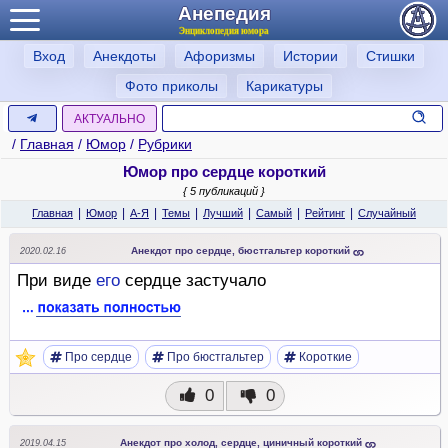
Анепедия
Энциклопедия юмора
Вход
Анекдоты
Афоризмы
Истории
Стишки
Фото приколы
Карикатуры
АКТУАЛЬНО
/
Главная
/
Юмор
/
Рубрики
Юмор про сердце короткий
{ 5 публикаций }
|
|
|
|
|
|
|
Главная
Юмор
А-Я
Темы
Лучший
Самый
Рейтинг
Случайный
Анекдот про сердце, бюстгальтер короткий
2020.02.16
При виде
его
сердце застучало
Про сердце
Про бюстгальтер
Короткие
0
0
Анекдот про холод, сердце, циничный короткий
2019.04.15