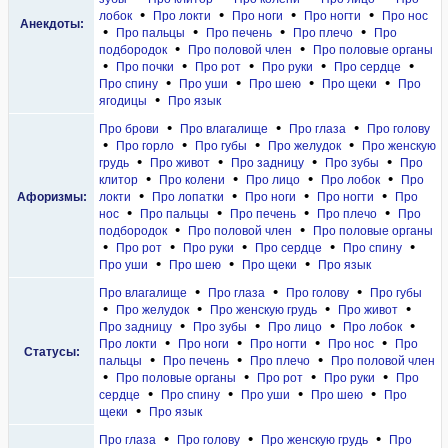
•
•
•
•
лобок
Про локти
Про ноги
Про ногти
Про нос
Анекдоты:
•
•
•
•
Про пальцы
Про печень
Про плечо
Про
•
•
подбородок
Про половой член
Про половые органы
•
•
•
•
•
Про почки
Про рот
Про руки
Про сердце
•
•
•
•
Про спину
Про уши
Про шею
Про щеки
Про
•
ягодицы
Про язык
•
•
•
Про брови
Про влагалище
Про глаза
Про голову
•
•
•
•
Про горло
Про губы
Про желудок
Про женскую
•
•
•
•
грудь
Про живот
Про задницу
Про зубы
Про
•
•
•
•
клитор
Про колени
Про лицо
Про лобок
Про
•
•
•
•
Афоризмы:
локти
Про лопатки
Про ноги
Про ногти
Про
•
•
•
•
нос
Про пальцы
Про печень
Про плечо
Про
•
•
подбородок
Про половой член
Про половые органы
•
•
•
•
•
Про рот
Про руки
Про сердце
Про спину
•
•
•
Про уши
Про шею
Про щеки
Про язык
•
•
•
Про влагалище
Про глаза
Про голову
Про губы
•
•
•
•
Про желудок
Про женскую грудь
Про живот
•
•
•
•
Про задницу
Про зубы
Про лицо
Про лобок
•
•
•
•
Про локти
Про ноги
Про ногти
Про нос
Про
Статусы:
•
•
•
пальцы
Про печень
Про плечо
Про половой член
•
•
•
•
Про половые органы
Про рот
Про руки
Про
•
•
•
•
сердце
Про спину
Про уши
Про шею
Про
•
щеки
Про язык
•
•
•
Про глаза
Про голову
Про женскую грудь
Про