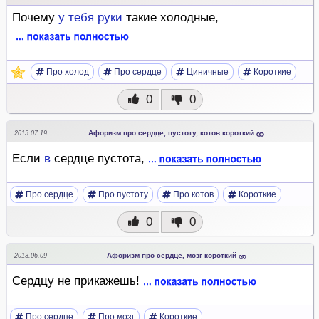
Почему
у
тебя
руки
такие холодные,
Про холод
Про сердце
Циничные
Короткие
0
0
Афоризм про сердце, пустоту, котов короткий
2015.07.19
Если
в
сердце пустота,
Про сердце
Про пустоту
Про котов
Короткие
0
0
Афоризм про сердце, мозг короткий
2013.06.09
Сердцу не прикажешь!
Про сердце
Про мозг
Короткие