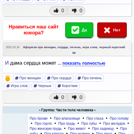
0
0
Нравиться наш сайт
Да
Нет
юмора?
Афоризм про женщин, сердце, печень, игра слов, черный короткий
2011.03.16
И
дама сердца может
Про женщин
Про сердце
Про печень
Игра слов
Черные
Короткие
0
0
• Группа: Части тела человека •
•
•
•
Про брови
Про влагалище
Про глаза
Про голову
•
•
•
•
•
Про горло
Про грудь
Про губы
Про желудок
•
•
•
Про женскую грудь
Про живот
Про задницу
Про
•
•
•
•
зубы
Про клитор
Про колени
Про лицо
Про