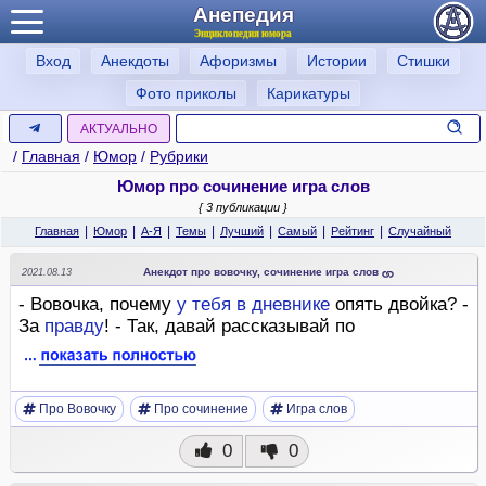
Анепедия
Энциклопедия юмора
Вход
Анекдоты
Афоризмы
Истории
Стишки
Фото приколы
Карикатуры
АКТУАЛЬНО
/
Главная
/
Юмор
/
Рубрики
Юмор про сочинение игра слов
{ 3 публикации }
|
|
|
|
|
|
|
Главная
Юмор
А-Я
Темы
Лучший
Самый
Рейтинг
Случайный
Анекдот про вовочку, сочинение игра слов
2021.08.13
- Вовочка, почему
у
тебя
в
дневнике
опять двойка? -
За
правду
! - Так, давай рассказывай по
Про Вовочку
Про сочинение
Игра слов
0
0