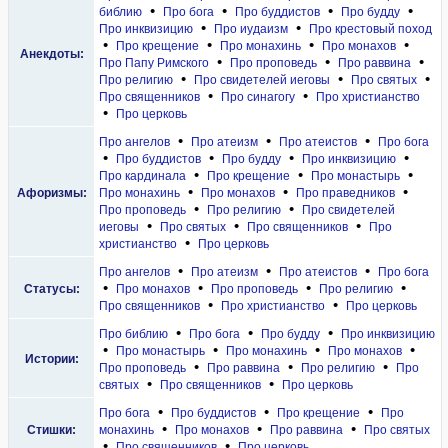
•
•
•
•
библию
Про бога
Про буддистов
Про будду
•
•
Про инквизицию
Про иудаизм
Про крестовый поход
•
•
•
•
Про крещение
Про монахинь
Про монахов
Анекдоты:
•
•
•
Про Папу Римского
Про проповедь
Про раввина
•
•
•
Про религию
Про свидетелей иеговы
Про святых
•
•
Про священников
Про синагогу
Про христианство
•
Про церковь
•
•
•
Про ангелов
Про атеизм
Про атеистов
Про бога
•
•
•
•
Про буддистов
Про будду
Про инквизицию
•
•
•
Про кардинала
Про крещение
Про монастырь
•
•
•
Афоризмы:
Про монахинь
Про монахов
Про праведников
•
•
Про проповедь
Про религию
Про свидетелей
•
•
•
иеговы
Про святых
Про священников
Про
•
христианство
Про церковь
•
•
•
Про ангелов
Про атеизм
Про атеистов
Про бога
•
•
•
•
Статусы:
Про монахов
Про проповедь
Про религию
•
•
Про священников
Про христианство
Про церковь
•
•
•
Про библию
Про бога
Про будду
Про инквизицию
•
•
•
•
Про монастырь
Про монахинь
Про монахов
Истории:
•
•
•
Про проповедь
Про раввина
Про религию
Про
•
•
святых
Про священников
Про церковь
•
•
•
Про бога
Про буддистов
Про крещение
Про
•
•
•
Стишки:
монахинь
Про монахов
Про раввина
Про святых
•
•
Про священников
Про церковь