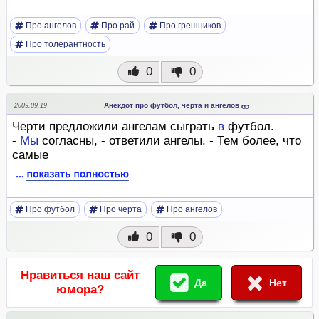
Про ангелов
Про рай
Про грешников
Про толерантность
0
0
Анекдот про футбол, черта и ангелов
2009.09.19
Черти предложили ангелам сыграть
в
футбол.
-
Мы
согласны, - ответили ангелы. - Тем более, что
самые
Про футбол
Про черта
Про ангелов
0
0
Нравиться наш сайт
Да
Нет
юмора?