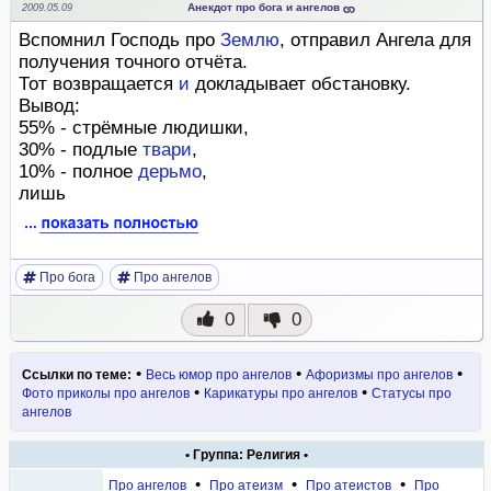
Анекдот про бога и ангелов
2009.05.09
Вспомнил Господь про
Землю
, отправил Ангела для
получения точного отчёта.
Тот возвращается
и
докладывает обстановку.
Вывод:
55% - стрёмные людишки,
30% - подлые
твари
,
10% - полное
дерьмо
,
лишь
Про бога
Про ангелов
0
0
•
•
•
Ссылки по теме:
Весь юмор про ангелов
Афоризмы про ангелов
•
•
Фото приколы про ангелов
Карикатуры про ангелов
Статусы про
ангелов
• Группа: Религия •
•
•
•
Про ангелов
Про атеизм
Про атеистов
Про