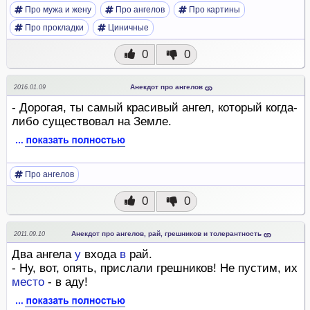
Про мужа и жену
Про ангелов
Про картины
Про прокладки
Циничные
0
0
Анекдот про ангелов
2016.01.09
- Дорогая, ты самый красивый ангел, который когда-
либо существовал на Земле.
Про ангелов
0
0
Анекдот про ангелов, рай, грешников и толерантность
2011.09.10
Два ангела
у
входа
в
рай.
- Ну, вот, опять, прислали грешников! Не пустим, их
место
- в аду!