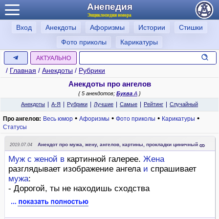
Анепедия
Энциклопедия юмора
Вход
Анекдоты
Афоризмы
Истории
Стишки
Фото приколы
Карикатуры
АКТУАЛЬНО
/
Главная
/
Анекдоты
/
Рубрики
Анекдоты про ангелов
{ 5 анекдотов;
Буква
А
}
|
|
|
|
|
|
Анекдоты
А-Я
Рубрики
Лучшие
Самые
Рейтинг
Случайный
•
•
•
•
Про ангелов:
Весь юмор
Афоризмы
Фото приколы
Карикатуры
Статусы
Анекдот про мужа, жену, ангелов, картины, прокладки циничный
2019.07.04
Муж
с
женой
в
картинной галерее.
Жена
разглядывает изображение ангела
и
спрашивает
мужа
:
- Дорогой, ты не находишь сходства