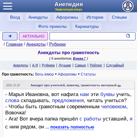
Анепедия
Энциклопедия юмора
Вход
Анекдоты
Афоризмы
Истории
Стишки
Фото приколы
Карикатуры
АКТУАЛЬНО
/
Главная
/
Анекдоты
/
Рубрики
Анекдоты про грамотность
{ 6 анекдотов;
Буква
Г
}
|
|
|
|
|
|
Анекдоты
А-Я
Рубрики
Лучшие
Самые
Рейтинг
Случайный
•
•
Про грамотность:
Весь юмор
Афоризмы
Статусы
Анекдот про учителей, вовочку, грамотность матерный
2021.11.22
- Марья Ивановна, вот нафига
нам
эти
буквы
учить,
слова
складывать,
предложения
, читать учиться?
- Чтобы быть грамотным современным
человеком
,
Вовочка!
- Ага! Вот вчера папка пришёл
с
работы
уставший,
я
с ним рядом, он