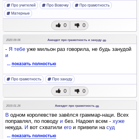
Про учителей
Про Вовочку
Про грамотность
Матерные
0
0
Анекдот про грамотность и зануду
2020.09.06
-
Я
тебе
уже мильон раз говорила, не будь занудой
и
Про грамотность
Про зануду
0
0
Анекдот про грамотность
2019.01.26
В
одном королевстве завёлся граммар-наци. Всех
поправлял, по поводу
и
без. Надоел всем -
хуже
некуда.
И
вот схватили
его
и привели на
суд