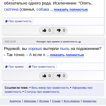
обязательно одного рода. Исключение: "Опять,
скотина
(свинья,
собака
Про грамотность
0
0
Анекдот про армию и грамотность
2012.12.26
Рядовой, вы
хорошо
вытерли
пыль
на подоконнике?
- Так точно. -
А
если
я
Про армию
Про грамотность
0
0
•
•
Ссылки по теме:
Весь юмор про грамотность
Афоризмы про
•
грамотность
Статусы про грамотность
Анекдоты
Афоризмы
Истории
Стишки
Фото приколы
Карикатуры