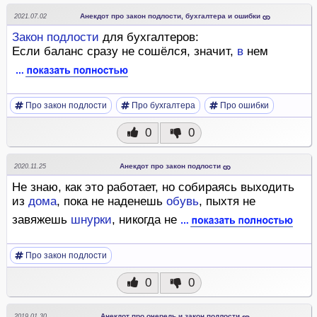
Анекдот про закон подлости, бухгалтера и ошибки
2021.07.02
Закон
подлости
для бухгалтеров:
Если баланс сразу не сошёлся, значит,
в
нем
Про закон подлости
Про бухгалтера
Про ошибки
0
0
Анекдот про закон подлости
2020.11.25
Не знаю, как это работает, но собираясь выходить
из
дома
, пока не наденешь
обувь
, пыхтя не
завяжешь
шнурки
, никогда не
Про закон подлости
0
0
Анекдот про очередь и закон подлости
2019.01.30