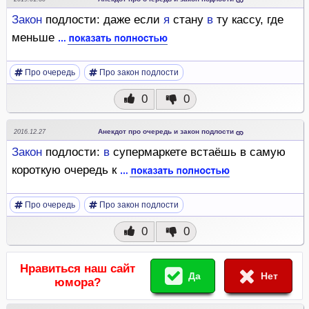
Закон
подлости: даже если
я
стану
в
ту кассу, где
меньше
Про очередь
Про закон подлости
0
0
Анекдот про очередь и закон подлости
2016.12.27
Закон
подлости:
в
супермаркете встаёшь в самую
короткую очередь к
Про очередь
Про закон подлости
0
0
Нравиться наш сайт
Да
Нет
юмора?