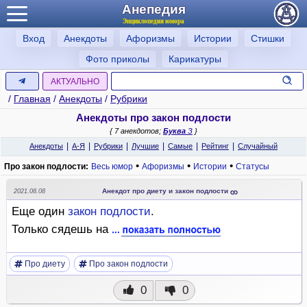
Анепедия
Энциклопедия юмора
Вход
Анекдоты
Афоризмы
Истории
Стишки
Фото приколы
Карикатуры
АКТУАЛЬНО
/
Главная
/
Анекдоты
/
Рубрики
Анекдоты про закон подлости
{ 7 анекдотов;
Буква
З
}
|
|
|
|
|
|
Анекдоты
А-Я
Рубрики
Лучшие
Самые
Рейтинг
Случайный
•
•
•
Про закон подлости:
Весь юмор
Афоризмы
Истории
Статусы
Анекдот про диету и закон подлости
2021.08.08
Еще один
закон
подлости
.
Только сядешь на
Про диету
Про закон подлости
0
0