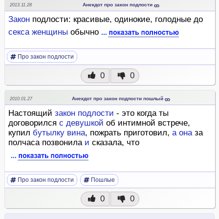
Анекдот про закон подлости
2013.11.28
Закон
подлости: красивые, одинокие, голодные до
секса
женщины
обычно
Про закон подлости
0
0
Анекдот про закон подлости пошлый
2010.01.27
Настоящий
закон
подлости
- это когда ты
договорился
с
девушкой
об интимной встрече,
купил
бутылку
вина
, пожрать приготовил,
а
она
за
полчаса позвонила
и
сказала, что
Про закон подлости
Пошлые
0
0