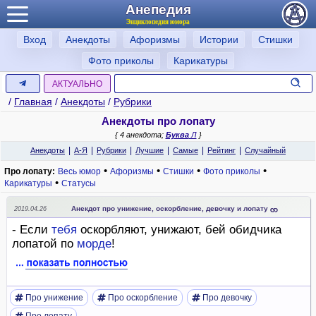
Анепедия
Энциклопедия юмора
Вход
Анекдоты
Афоризмы
Истории
Стишки
Фото приколы
Карикатуры
АКТУАЛЬНО
/
Главная
/
Анекдоты
/
Рубрики
Анекдоты про лопату
{ 4 анекдота;
Буква
Л
}
|
|
|
|
|
|
Анекдоты
А-Я
Рубрики
Лучшие
Самые
Рейтинг
Случайный
•
•
•
•
Про лопату:
Весь юмор
Афоризмы
Стишки
Фото приколы
•
Карикатуры
Статусы
Анекдот про унижение, оскорбление, девочку и лопату
2019.04.26
- Если
тебя
оскорбляют, унижают, бей обидчика
лопатой по
морде
!
Про унижение
Про оскорбление
Про девочку