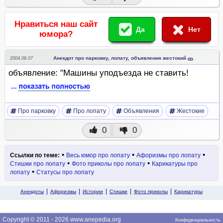
Нравиться наш сайт
Да
Нет
юмора?
Анекдот про парковку, лопату, объявления жестокий
2004.08.07
объявление: "Машины уподъезда не ставить!
Про парковку
Про лопату
Объявления
Жестокие
0
0
•
•
•
Ссылки по теме:
Весь юмор про лопату
Афоризмы про лопату
•
•
Стишки про лопату
Фото приколы про лопату
Карикатуры про
•
лопату
Статусы про лопату
Анекдоты
Афоризмы
Истории
Стишки
Фото приколы
Карикатуры
Copyright © 2011 - 2026 www.anepedia.org
Конфиденциальность