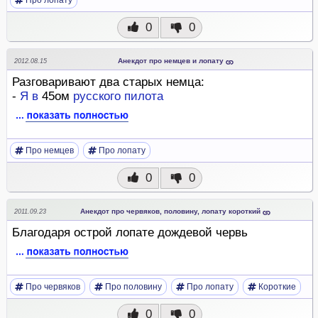
Про лопату
0
0
Анекдот про немцев и лопату
2012.08.15
Разговаривают два старых немца:
-
Я
в
45ом
русского
пилота
Про немцев
Про лопату
0
0
Анекдот про червяков, половину, лопату короткий
2011.09.23
Благодаря острой лопате дождевой червь
Про червяков
Про половину
Про лопату
Короткие
0
0