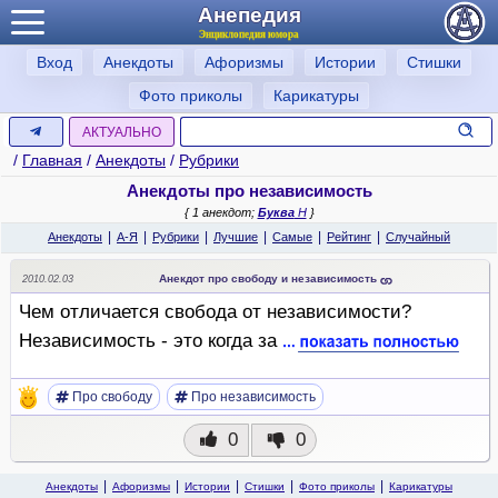
Анепедия
Энциклопедия юмора
Вход
Анекдоты
Афоризмы
Истории
Стишки
Фото приколы
Карикатуры
АКТУАЛЬНО
/
Главная
/
Анекдоты
/
Рубрики
Анекдоты про независимость
{ 1 анекдот;
Буква
Н
}
|
|
|
|
|
|
Анекдоты
А-Я
Рубрики
Лучшие
Самые
Рейтинг
Случайный
Анекдот про свободу и независимость
2010.02.03
Чем отличается свобода от независимости?
Независимость - это когда за
Про свободу
Про независимость
0
0
Анекдоты
Афоризмы
Истории
Стишки
Фото приколы
Карикатуры