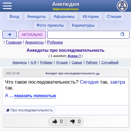
Анепедия
Энциклопедия юмора
Вход
Анекдоты
Афоризмы
Истории
Стишки
Фото приколы
Карикатуры
АКТУАЛЬНО
/
Главная
/
Анекдоты
/
Рубрики
Анекдоты про последовательность
{ 1 анекдот;
Буква
П
}
|
|
|
|
|
|
Анекдоты
А-Я
Рубрики
Лучшие
Самые
Рейтинг
Случайный
Анекдот про последовательность
2021.02.08
Что такое последовательность?
Сегодня
так,
завтра
так.
А
Про последовательность
0
0