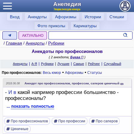
Анепедия
Энциклопедия юмора
Вход
Анекдоты
Афоризмы
Истории
Стишки
Фото приколы
Карикатуры
АКТУАЛЬНО
/
Главная
/
Анекдоты
/
Рубрики
Анекдоты про профессионалов
{ 2 анекдота;
Буква
П
}
|
|
|
|
|
|
Анекдоты
А-Я
Рубрики
Лучшие
Самые
Рейтинг
Случайный
•
•
Про профессионалов:
Весь юмор
Афоризмы
Статусы
Анекдот про профессионалов, профессии, саперов циничный
2018.06.08
-
И
в
какой например профессии большинство -
профессионалы?
Про профессионалов
Про профессии
Про саперов
Циничные