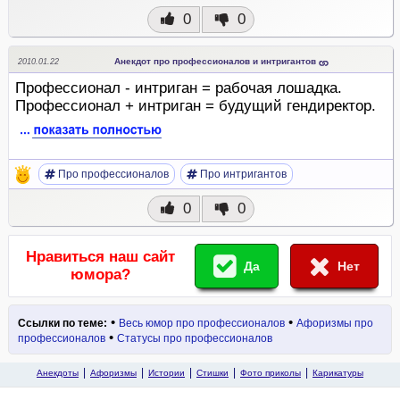
0
0
Анекдот про профессионалов и интригантов
2010.01.22
Профессионал - интриган = рабочая лошадка.
Профессионал + интриган = будущий гендиректор.
Про профессионалов
Про интригантов
0
0
Нравиться наш сайт
Да
Нет
юмора?
•
•
Ссылки по теме:
Весь юмор про профессионалов
Афоризмы про
•
профессионалов
Статусы про профессионалов
Анекдоты
Афоризмы
Истории
Стишки
Фото приколы
Карикатуры