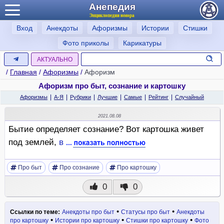
Анепедия
Энциклопедия юмора
Вход
Анекдоты
Афоризмы
Истории
Стишки
Фото приколы
Карикатуры
АКТУАЛЬНО
/
Главная
/
Афоризмы
/
Афоризм
Афоризм про быт, сознание и картошку
|
|
|
|
|
|
Афоризмы
А-Я
Рубрики
Лучшие
Самые
Рейтинг
Случайный
2021.08.08
Бытие определяет сознание? Вот картошка живет
под землей,
в
Про быт
Про сознание
Про картошку
0
0
•
•
Ссылки по теме:
Анекдоты про быт
Статусы про быт
Анекдоты
•
•
•
про картошку
Истории про картошку
Стишки про картошку
Фото