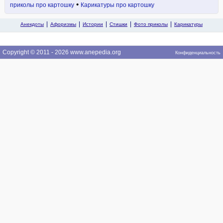
•
приколы про картошку
Карикатуры про картошку
Анекдоты
Афоризмы
Истории
Стишки
Фото приколы
Карикатуры
Copyright © 2011 - 2026 www.anepedia.org
Конфиденциальность