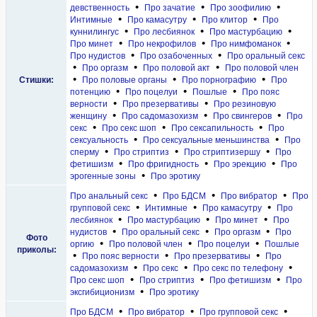
•
•
•
девственность
Про зачатие
Про зоофилию
•
•
•
Интимные
Про камасутру
Про клитор
Про
•
•
•
куннилингус
Про лесбиянок
Про мастурбацию
•
•
•
Про минет
Про некрофилов
Про нимфоманок
•
•
Про нудистов
Про озабоченных
Про оральный секс
•
•
•
Про оргазм
Про половой акт
Про половой член
•
•
•
Стишки:
Про половые органы
Про порнографию
Про
•
•
•
потенцию
Про поцелуи
Пошлые
Про пояс
•
•
верности
Про презервативы
Про резиновую
•
•
•
женщину
Про садомазохизм
Про свингеров
Про
•
•
•
секс
Про секс шоп
Про сексапильность
Про
•
•
сексуальность
Про сексуальные меньшинства
Про
•
•
•
сперму
Про стриптиз
Про стриптизершу
Про
•
•
•
фетишизм
Про фригидность
Про эрекцию
Про
•
эрогенные зоны
Про эротику
•
•
•
Про анальный секс
Про БДСМ
Про вибратор
Про
•
•
•
групповой секс
Интимные
Про камасутру
Про
•
•
•
лесбиянок
Про мастурбацию
Про минет
Про
•
•
•
нудистов
Про оральный секс
Про оргазм
Про
Фото
•
•
•
оргию
Про половой член
Про поцелуи
Пошлые
приколы:
•
•
•
Про пояс верности
Про презервативы
Про
•
•
•
садомазохизм
Про секс
Про секс по телефону
•
•
•
Про секс шоп
Про стриптиз
Про фетишизм
Про
•
эксгибиционизм
Про эротику
•
•
•
Про БДСМ
Про вибратор
Про групповой секс