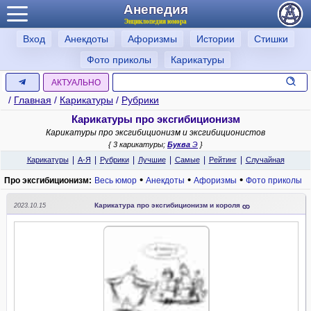
Анепедия
Энциклопедия юмора
Вход
Анекдоты
Афоризмы
Истории
Стишки
Фото приколы
Карикатуры
АКТУАЛЬНО
/
Главная
/
Карикатуры
/
Рубрики
Карикатуры про эксгибиционизм
Карикатуры про эксгибиционизм и эксгибиционистов
{ 3 карикатуры;
Буква
Э
}
|
|
|
|
|
|
Карикатуры
А-Я
Рубрики
Лучшие
Самые
Рейтинг
Случайная
•
•
•
Про эксгибиционизм:
Весь юмор
Анекдоты
Афоризмы
Фото приколы
Карикатура про эксгибиционизм и короля
2023.10.15