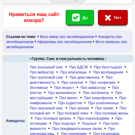
Нравиться наш сайт
Да
Нет
юмора?
•
•
Ссылки по теме:
Весь юмор про эксгибиционизм
Анекдоты про
•
•
эксгибиционизм
Афоризмы про эксгибиционизм
Фото приколы про
эксгибиционизм
• Группа: Секс и сексуальность человека •
•
•
•
Про анальный секс
Про БДСМ
Про бесстыдсво
•
•
•
Про вибратор
Про влагалище
Про возбуждение
•
•
Про групповой секс
Про девственниц
Про
•
•
•
девственность
Про зачатие
Про зоофилию
•
•
•
Интимные
Про инцест
Про камасутру
Про
•
•
•
клитор
Про куннилингус
Про лесбиянок
Про
•
•
•
мастурбацию
Про минет
Про некрофилов
Про
•
•
•
нимфоманок
Про нудистов
Про озабоченных
•
•
•
Про оральный секс
Про оргазм
Про оргию
Про
•
•
половой акт
Про половой член
Про половую жизнь
•
•
•
Про половые органы
Про порнографию
Про
Анекдоты:
•
•
•
потенцию
Про поцелуи
Пошлые
Про пояс
•
•
верности
Про предварительные ласки
Про
•
•
презервативы
Про прелюдию
Про резиновую