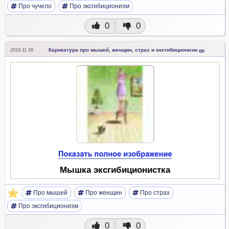
Про чучело
Про эксгибиционизм
0
0
Карикатура про мышей, женщин, страх и эксгибиционизм
2019.11.09
Мышка эксгибиционистка
Про мышей
Про женщин
Про страх
Про эксгибиционизм
0
0