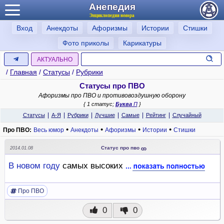
Анепедия
Энциклопедия юмора
Вход
Анекдоты
Афоризмы
Истории
Стишки
Фото приколы
Карикатуры
АКТУАЛЬНО
/
Главная
/
Статусы
/
Рубрики
Статусы про ПВО
Афоризмы про ПВО и противовоздушную оборону
{ 1 статус;
Буква
П
}
|
|
|
|
|
|
Статусы
А-Я
Рубрики
Лучшие
Самые
Рейтинг
Случайный
•
•
•
•
Про ПВО:
Весь юмор
Анекдоты
Афоризмы
Истории
Стишки
Статус про пво
2014.01.08
В
новом году
самых высоких
Про ПВО
0
0