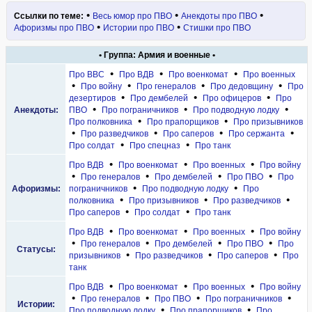
•
•
•
Ссылки по теме:
Весь юмор про ПВО
Анекдоты про ПВО
•
•
Афоризмы про ПВО
Истории про ПВО
Стишки про ПВО
• Группа: Армия и военные •
•
•
•
Про ВВС
Про ВДВ
Про военкомат
Про военных
•
•
•
•
Про войну
Про генералов
Про дедовщину
Про
•
•
•
дезертиров
Про дембелей
Про офицеров
Про
•
•
•
Анекдоты:
ПВО
Про пограничников
Про подводную лодку
•
•
Про полковника
Про прапорщиков
Про призывников
•
•
•
•
Про разведчиков
Про саперов
Про сержанта
•
•
Про солдат
Про спецназ
Про танк
•
•
•
Про ВДВ
Про военкомат
Про военных
Про войну
•
•
•
•
Про генералов
Про дембелей
Про ПВО
Про
•
•
Афоризмы:
пограничников
Про подводную лодку
Про
•
•
•
полковника
Про призывников
Про разведчиков
•
•
Про саперов
Про солдат
Про танк
•
•
•
Про ВДВ
Про военкомат
Про военных
Про войну
•
•
•
•
Про генералов
Про дембелей
Про ПВО
Про
Статусы:
•
•
•
призывников
Про разведчиков
Про саперов
Про
танк
•
•
•
Про ВДВ
Про военкомат
Про военных
Про войну
•
•
•
•
Про генералов
Про ПВО
Про пограничников
Истории:
•
•
Про подводную лодку
Про прапорщиков
Про