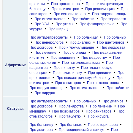
•
•
прививки
Про проктологов
Про психиатрическую
•
•
•
больницу
Про психиатров
Про реанимацию
Про
•
•
санитаров
Про сексопатолога
Про скорую помощь
•
•
•
Про стоматологов
Про таблетки
Про терапевта
•
•
•
•
Про УЗИ
Про уколы
Про флюорографию
Про
•
хирурга
Про шприц
•
•
Про антидепрессанты
Про больницу
Про больных
•
•
•
•
Про венерологов
Про диагноз
Про диетологов
•
•
Про докторов
Про иглоукалывание
Про лекарства
•
•
•
Про лечение
Про логопеда
Про медицинский
•
•
•
институт
Про медицину
Про медсестру
Про
•
•
офтальмологов
Про патологоанатома
Про
Афоризмы:
•
•
пациентов
Про пипетку
Про пластическую
•
•
•
операцию
Про поликлинику
Про прививки
Про
•
•
проктологов
Про психиатрическую больницу
Про
•
•
•
психиатров
Про санитаров
Про сексопатолога
•
•
Про скорую помощь
Про стоматологов
Про таблетки
•
Про хирурга
•
•
•
Про антидепрессанты
Про больных
Про диагноз
•
•
•
Про докторов
Про лекарства
Про лечение
Про
Статусы:
•
•
•
медицину
Про психиатров
Про санитаров
Про
•
•
стоматологов
Про таблетки
Про хирурга
•
•
•
Про больницу
Про больных
Про ветеринаров
•
•
Про докторов
Про медицинский институт
Про