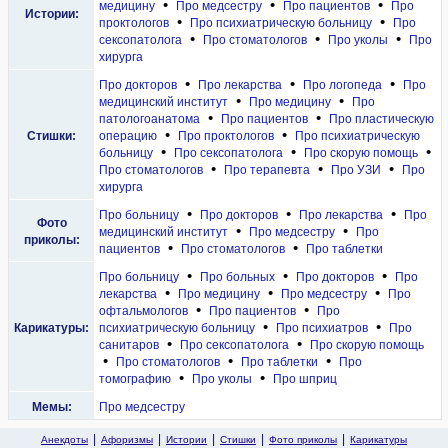
•
•
•
медицину
Про медсестру
Про пациентов
Про
Истории:
•
•
проктологов
Про психиатрическую больницу
Про
•
•
•
сексопатолога
Про стоматологов
Про уколы
Про
хирурга
•
•
•
Про докторов
Про лекарства
Про логопеда
Про
•
•
медицинский институт
Про медицину
Про
•
•
патологоанатома
Про пациентов
Про пластическую
•
•
Стишки:
операцию
Про проктологов
Про психиатрическую
•
•
•
больницу
Про сексопатолога
Про скорую помощь
•
•
•
Про стоматологов
Про терапевта
Про УЗИ
Про
хирурга
•
•
•
Про больницу
Про докторов
Про лекарства
Про
Фото
•
•
медицинский институт
Про медсестру
Про
приколы:
•
•
пациентов
Про стоматологов
Про таблетки
•
•
•
Про больницу
Про больных
Про докторов
Про
•
•
•
лекарства
Про медицину
Про медсестру
Про
•
•
офтальмологов
Про пациентов
Про
•
•
Карикатуры:
психиатрическую больницу
Про психиатров
Про
•
•
санитаров
Про сексопатолога
Про скорую помощь
•
•
•
Про стоматологов
Про таблетки
Про
•
•
томографию
Про уколы
Про шприц
Мемы:
Про медсестру
Анекдоты
Афоризмы
Истории
Стишки
Фото приколы
Карикатуры