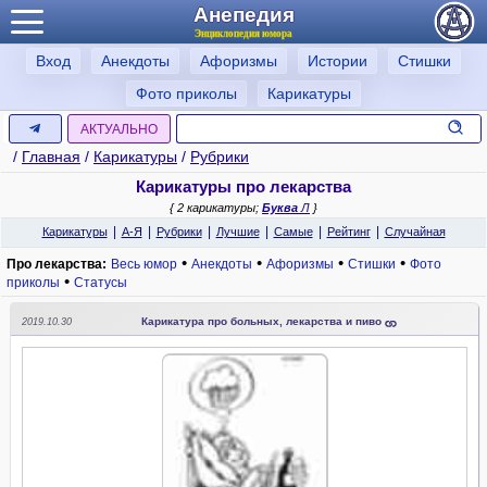
Анепедия
Энциклопедия юмора
Вход
Анекдоты
Афоризмы
Истории
Стишки
Фото приколы
Карикатуры
АКТУАЛЬНО
/
Главная
/
Карикатуры
/
Рубрики
Карикатуры про лекарства
{ 2 карикатуры;
Буква
Л
}
|
|
|
|
|
|
Карикатуры
А-Я
Рубрики
Лучшие
Самые
Рейтинг
Случайная
•
•
•
•
Про лекарства:
Весь юмор
Анекдоты
Афоризмы
Стишки
Фото
•
приколы
Статусы
Карикатура про больных, лекарства и пиво
2019.10.30