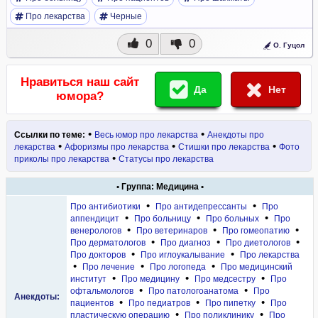
Про лекарства
Черные
0
0
О. Гуцол
Нравиться наш сайт
Да
Нет
юмора?
•
•
Ссылки по теме:
Весь юмор про лекарства
Анекдоты про
•
•
•
лекарства
Афоризмы про лекарства
Стишки про лекарства
Фото
•
приколы про лекарства
Статусы про лекарства
• Группа: Медицина •
•
•
Про антибиотики
Про антидепрессанты
Про
•
•
•
аппендицит
Про больницу
Про больных
Про
•
•
•
венерологов
Про ветеринаров
Про гомеопатию
•
•
•
Про дерматологов
Про диагноз
Про диетологов
•
•
Про докторов
Про иглоукалывание
Про лекарства
•
•
•
Про лечение
Про логопеда
Про медицинский
•
•
•
институт
Про медицину
Про медсестру
Про
•
•
офтальмологов
Про патологоанатома
Про
Анекдоты:
•
•
•
пациентов
Про педиатров
Про пипетку
Про
•
•
пластическую операцию
Про поликлинику
Про