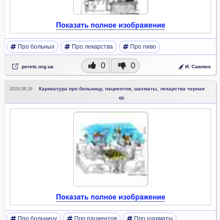
Про больных
Про лекарства
Про пиво
0
0
perets.org.ua
И. Савлюк
Карикатура про больницу, пациентов, шахматы, лекарства черная
2019.08.16
Про больницу
Про пациентов
Про шахматы