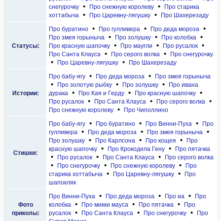
•
•
снегурочку
Про снежную королеву
Про старика
•
•
хоттабыча
Про Царевну-лягушку
Про Шахерезаду
•
•
•
Про буратино
Про гулливера
Про деда мороза
•
•
•
Про змея горыныча
Про золушку
Про колобка
•
•
•
Статусы:
Про красную шапочку
Про маугли
Про русалок
•
•
Про Санта Клауса
Про серого волка
Про снегурочку
•
•
Про Царевну-лягушку
Про Шахерезаду
•
•
Про бабу-ягу
Про деда мороза
Про змея горыныча
•
•
•
Про золотую рыбку
Про золушку
Про ивана
•
•
•
Истории:
дурака
Про Кая и Герду
Про красную шапочку
•
•
•
Про русалок
Про Санта Клауса
Про серого волка
•
Про снежную королеву
Про Чиполлино
•
•
•
Про бабу-ягу
Про буратино
Про Винни-Пуха
Про
•
•
•
гулливера
Про деда мороза
Про змея горыныча
•
•
•
Про золушку
Про Карлсона
Про кощея
Про
•
•
красную шапочку
Про Крокодила Гену
Про пятачка
Стишки:
•
•
•
Про русалок
Про Санта Клауса
Про серого волка
•
•
•
Про снегурочку
Про снежную королеву
Про
•
•
старика хоттабыча
Про Царевну-лягушку
Про
шапокляк
•
•
•
Про Винни-Пуха
Про деда мороза
Про иа
Про
•
•
•
Фото
колобка
Про микки мауса
Про пятачка
Про
•
•
•
приколы:
русалок
Про Санта Клауса
Про снегурочку
Про