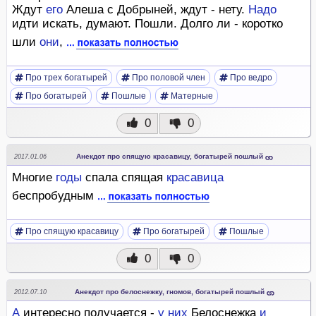
Ждут
его
Алеша с Добрыней, ждут - нету.
Надо
идти искать, думают. Пошли. Долго ли - коротко
шли
они
,
Про трех богатырей
Про половой член
Про ведро
Про богатырей
Пошлые
Матерные
0
0
Анекдот про спящую красавицу, богатырей пошлый
2017.01.06
Многие
годы
спала спящая
красавица
беспробудным
Про спящую красавицу
Про богатырей
Пошлые
0
0
Анекдот про белоснежку, гномов, богатырей пошлый
2012.07.10
А
интересно получается -
у
них
Белоснежка
и