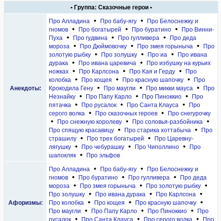
• Группа: Сказочные герои •
•
•
Про Алладина
Про бабу-ягу
Про Белоснежку и
•
•
•
гномов
Про богатырей
Про буратино
Про Винни-
•
•
•
Пуха
Про гудвина
Про гулливера
Про деда
•
•
•
мороза
Про Дюймовочку
Про змея горыныча
Про
•
•
•
золотую рыбку
Про золушку
Про иа
Про ивана
•
•
дурака
Про ивана царевича
Про избушку на курьих
•
•
•
ножках
Про Карлсона
Про Кая и Герду
Про
•
•
•
колобка
Про кощея
Про красную шапочку
Про
•
•
•
Анекдоты:
Крокодила Гену
Про маугли
Про микки мауса
Про
•
•
•
Незнайку
Про Папу Карло
Про Пиноккио
Про
•
•
•
пятачка
Про русалок
Про Санта Клауса
Про
•
•
серого волка
Про сказочных героев
Про снегурочку
•
•
•
Про снежную королеву
Про соловья-разбойника
•
•
Про спящую красавицу
Про старика хоттабыча
Про
•
•
страшилу
Про трех богатырей
Про Царевну-
•
•
•
лягушку
Про чебурашку
Про Чиполлино
Про
•
шапокляк
Про эльфов
•
•
Про Алладина
Про бабу-ягу
Про Белоснежку и
•
•
•
гномов
Про буратино
Про гулливера
Про деда
•
•
•
мороза
Про змея горыныча
Про золотую рыбку
•
•
•
Про золушку
Про ивана дурака
Про Карлсона
•
•
•
Афоризмы:
Про колобка
Про кощея
Про красную шапочку
•
•
•
Про маугли
Про Папу Карло
Про Пиноккио
Про
•
•
•
русалок
Про Санта Клауса
Про серого волка
Про