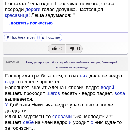
Поскакал Леша один. Проскакал немного, снова
посреди
дороги
голая девушка, настоящая
красавица
! Леша задумался: "
Про богатырей
Пошлые
0
0
Анекдот про трех богатырей, половой член, ведро, богатырей,
2017.08.07
пошлый матерный
Поспорили три богатыря, кто из
них
дальше ведро
воды
на члене пронесет.
Наполняет, значит Алеша Попович ведро
водой
,
вешает, проходит
шагов
десять - ведро падает,
вода
выливается.
У
Добрыни Никитича ведро упало шагов после
двадцати.
Илюша Муромец со
словами
"Эх, молодежь!!!"
вешает
себе
на член ведро
и
уходит
с
ним куда-то
за горизонт...