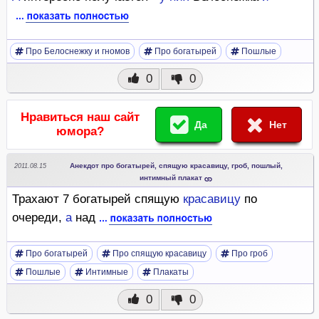
Про Белоснежку и гномов
Про богатырей
Пошлые
0
0
Нравиться наш сайт
Да
Нет
юмора?
Анекдот про богатырей, спящую красавицу, гроб, пошлый,
2011.08.15
интимный плакат
Трахают 7 богатырей спящую
красавицу
по
очереди,
а
над
Про богатырей
Про спящую красавицу
Про гроб
Пошлые
Интимные
Плакаты
0
0