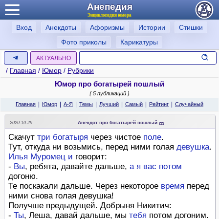
Анепедия
Энциклопедия юмора
Вход
Анекдоты
Афоризмы
Истории
Стишки
Фото приколы
Карикатуры
АКТУАЛЬНО
/
Главная
/
Юмор
/
Рубрики
Юмор про богатырей пошлый
{ 5 публикаций }
|
|
|
|
|
|
|
Главная
Юмор
А-Я
Темы
Лучший
Самый
Рейтинг
Случайный
Анекдот про богатырей пошлый
2020.10.29
Скачут
три богатыря
через чистое
поле
.
Тут, откуда ни возьмись, перед ними голая
девушка
.
Илья Муромец
и
говорит:
-
Вы
, ребята, давайте дальше,
а
я
вас
потом
догоню.
Те поскакали дальше. Через некоторое
время
перед
ними снова голая девушка!
Получше предыдущей. Добрыня Никитич:
-
Ты
, Леша, давай дальше, мы
тебя
потом догоним.